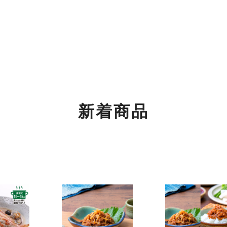
もご利用くださいませ。
関するご案内】
の返信は4月26日（土）～6日（火）の期間をお休みとさせてい
めご了承ください。
新着商品
！
！
ちご」「SHINWAパンケーキ いちごミルフィーユ」が3月より登場