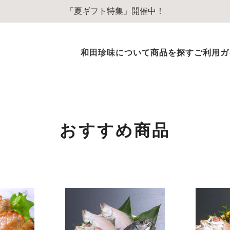
「夏ギフト特集」開催中！
和田珍味について
商品を探す
ご利用ガ
ふぐ商品
ふぐ味醂干
ふぐ一夜干
おすすめ商品
ふぐぞうすいスープ
ふぐのオイル漬
その他ふぐ商品
のどぐろ商品
のどぐろ一夜干