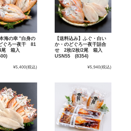
本海の幸 "白身の
【送料込み】ふぐ・白い
のどぐろ一夜干 81
か・のどぐろ一夜干詰合
g×4尾 箱入
せ 2枚/2枚/2尾 箱入
00)
USN55 (8354)
¥5,400
(税込)
¥5,940
(税込)