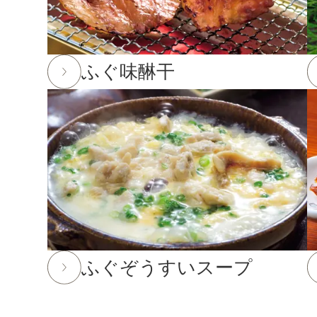
2025年12月24日
実店舗の年末年始の営業時間につい
年内発送受付は12月23日(火)11:59までとなります
ふぐ味醂干
※もち・そば・かまぼこ商品の年内発送受付は12月
※前入金のお客様につきまして、年内発送の受付は1
を行う場合がございます。ご了承下さい。
2025年10月24日
「冬ギフト特集」開催中！11月末
2025年8月29日
大感謝祭「秋のうまいもん」開催中！20
2025年7月29日 【お盆期間の発送に関するご案内】
お盆休みに伴い、下記の期間中はお荷物のご到着日と
あらかじめご了承ください。
ふぐぞうすいスープ
対象期間：2025年8月12日(火)～8月20日(水)