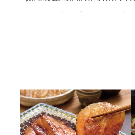
2026年5月29日
和田珍味「夏ギフト特集」開催中！
2026年4月7日 【ゴールデンウィーク期間の営業に
期間中ご注文を承りますが、フリーダイヤル、メール等
また、
商品のお届けは5月9日(土)以降
となります。予
2026年2月27日
大感謝祭「春のうまいもん」開催中
2026年2月5日 和田珍味本店にて「ふくの日フェア」開催
2026年1月19日
本店カフェの休止について
2026年1月10日 本店カフェにて「チョコレートフェア
2026年1月8日 NHK「あさイチ」にて福乃和をご紹