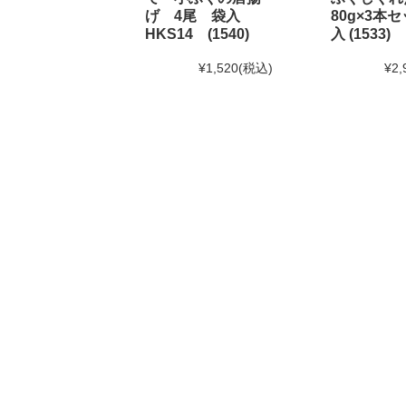
げ 4尾 袋入
80g×3本セ
HKS14 (1540)
入 (1533)
2024年7月30日 【お盆期間の発送に関するご案内】
お盆休みに伴い、下記の期間中はお荷物のご到着日と
¥1,520
(税込)
¥2,
あらかじめご了承ください。
対象期間：2024年8月12日(月)～8月20日(火)
なお、ご注文は随時受け付けておりますので、いつで
2024年6月10日
使えるニュース ランチバッグ様にて
2024年6月1日
和田珍味「夏ギフト特集」開催中！
2024年5月15日 【本店カフェイベントのお知らせ】
大人気ソフトクリームを味わう「サンデーフェア」開
詳しくはこちら
2024年4月24日 【ゴールデンウィーク期間の営業に