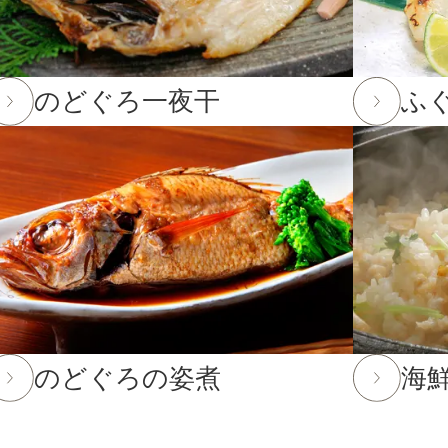
て
3,001〜5,000円
。
12月23日(火)12:00以降のご注文は2026年1月10日(土)から
5,001〜8,000円
のどぐろ一夜干
ふ
12日(金)までとなります。(予定よりも早く締め切る場合がござ
8,001円〜
2月12日(金)までとなります。12月13日(土)以降のご注文
までのご注文・ご予約は送料半額！
25年10月16日(木)まで
してお選びいただけません。
のどぐろの姿煮
海