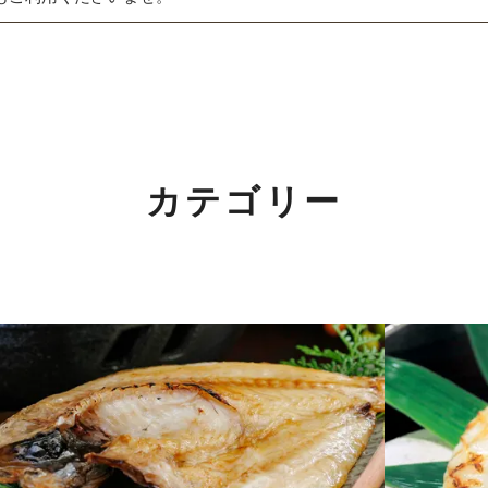
夏ギフト特集
詰合せ・ギフト
関するご案内】
出産内祝い
の返信は4月25日（土）～6日（水）の期間をお休みとさせてい
結婚内祝い
カテゴリー
めご了承ください。
長寿・還暦祝い
！
誕生日祝い
！2/7(土)～11(水)まで。
詳しくはこちら
快気祝い
ご法要・香典返し
価格別に探す
」開催中！3/1(日)まで。
詳しくはこちら
〜1,000円
介いただきました！
詳しくはこちら
1,001〜3,000円