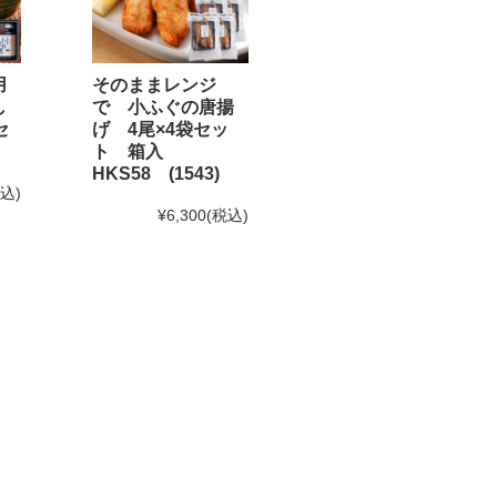
用
そのままレンジ
し
で 小ふぐの唐揚
セ
げ 4尾×4袋セッ
なります。予めご了承下さい。
ト 箱入
HKS58 (1543)
。)
税込)
¥6,300
(税込)