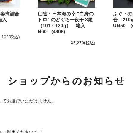
おひとりさま鍋シリーズ
・姿煮詰合
山陰・日本海の幸 "白身の
ふぐ・の
めしともシリーズ
 箱入
トロ" のどぐろ一夜干 3尾
合 21
（101～120g） 箱入
UN50 (4
Shinwaカフェシリーズ
N60 (4808)
,102
(税込)
ふんわり焼きあげシリーズ
¥5,270
(税込)
海鮮めしシリーズ
福乃和商品
ショップからのお知らせ
お試しセット
島根のうまいもん
してお選びいただけません。
その他商品
小分け袋（レジ袋）
目的別から選ぶ
もご利用くださいませ。