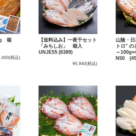
のどぐろのたたき
のどぐろの姿煮
g 箱
【送料込み】一夜干セット
山陰・日
のどぐろのアクアパッツァ
「みちしお」 箱入
トロ" 
いか商品
UNJE55 (8389)
～100
,400
(税込)
N50 (45
白いか一夜干
¥5,940
(税込)
いかの塩辛
その他いか商品
その他商品
かれい商品
あなご商品