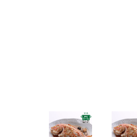
なお、ご注文は随時受け付けておりますので、いつで
2025年5月30日
和田珍味「夏ギフト特集」開催中！
2025年4月23日 【ゴールデンウィーク期間の営業に
期間中ご注文を承りますが、フリーダイヤル、メール等
また、
商品のお届けは5月10日(土)以降
となります。予
2025年2月28日
大感謝祭「春のうまいもん」開催中
2025年2月25日 【本店のお知らせ】
TWILIGHT EXPRESS 瑞風歓迎イベントを実施します
詳しくは
こちら
2025年2月25日 【本店カフェのお知らせ】
春の新作パンケーキ「SHINWA抹茶パンケーキ 大田い
詳しくは
こちら