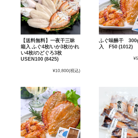
【送料無料】一夜干三昧
ふぐ味醂干 300
箱入 ふぐ4枚/いか3枚/かれ
入 F50 (1012)
い4枚/のどぐろ3枚
¥5
USEN100 (8425)
¥10,800
(税込)