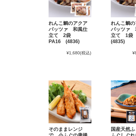
2025年2月22日 BSS山陰放送「JOY!＋」にて和田珍
2024年12月5日
実店舗の年末年始の営業時間につい
れんこ鯛のアクア
れんこ鯛の
パッツァ 和風仕
パッツァ 
立て 2袋
立て 1袋
年内発送受付は12月20日(金)11:59までとなります。
1
PA16 (4836)
(4835)
※もち・そば・かまぼこ商品の年内発送受付は12月13
¥1,680
(税込)
¥
2024年11月1日
和田珍味「冬ギフト特集」開催中！1
2024年9月30日
【重要】配送料改定のお知らせ
2024年8月30日
大感謝祭「秋のうまいもん」開催中
2024年8月27日 【和田珍味本店・福乃和からのお知ら
台風10号の影響により8月28日(水)を臨時休業とさせ
台風の影響が少ないため
通常通り営業
することといた
なお、台風の進路によっては29日(木)・30日(金)の
そのままレンジ
国産天然ふ
ご来店予定の方は随時お知らせをご確認頂けますと幸
で 小ふぐの唐揚
ふぐしぐれ