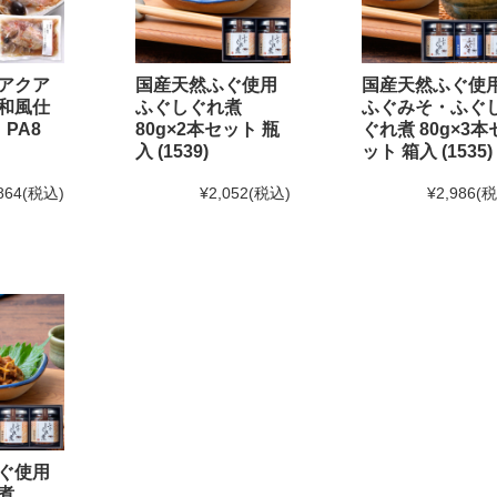
味の
「ふぐ味醂干」
「ふぐ一夜干」
が紹介されました
て
アクア
国産天然ふぐ使用
国産天然ふぐ使
和風仕
ふぐしぐれ煮
ふぐみそ・ふぐ
 PA8
80g×2本セット 瓶
ぐれ煮 80g×3本
2月20日(金)12:00以降のご注文は2025年1月10日(金)からのお届け
と
入 (1539)
ット 箱入 (1535)
日(金)までとなります。(予定よりも早く締め切る場合がございます
864
(税込)
¥2,052
(税込)
¥2,986
(
1月末までのご注文・ご予約は送料半額！
！
せ[訂正]】
て頂く予定でしたが、
しました。
営業時間を変更する場合がございます。
ぐ使用
いです。
煮