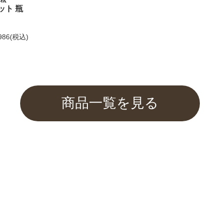
ット 瓶
してお選びいただけません。
986
(税込)
もご利用くださいませ。
商品一覧を見る
ふぐみそを紹介して頂きました
催中！
関するご案内】