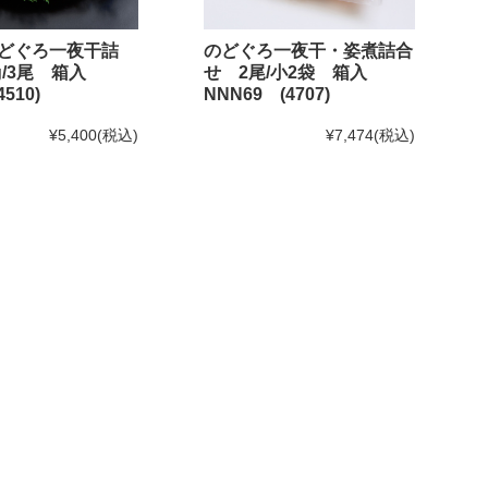
どぐろ一夜干詰
のどぐろ一夜干・姿煮詰合
0g/3尾 箱入
せ 2尾/小2袋 箱入
510)
NNN69 (4707)
¥5,400
(税込)
¥7,474
(税込)