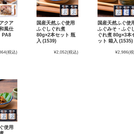
味の
「ふぐ味醂干」
「ふぐ一夜干」
が紹介されました
て
アクア
国産天然ふぐ使用
国産天然ふぐ使
和風仕
ふぐしぐれ煮
ふぐみそ・ふぐ
 PA8
80g×2本セット 瓶
ぐれ煮 80g×3本
2月20日(金)12:00以降のご注文は2025年1月10日(金)からのお届け
と
入 (1539)
ット 箱入 (1535)
日(金)までとなります。(予定よりも早く締め切る場合がございます
864
(税込)
¥2,052
(税込)
¥2,986
(
1月末までのご注文・ご予約は送料半額！
！
せ[訂正]】
て頂く予定でしたが、
しました。
営業時間を変更する場合がございます。
ぐ使用
いです。
煮