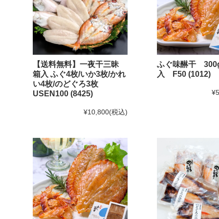
【送料無料】一夜干三昧
ふぐ味醂干 300
箱入 ふぐ4枚/いか3枚/かれ
入 F50 (1012)
い4枚/のどぐろ3枚
¥5
USEN100 (8425)
¥10,800
(税込)