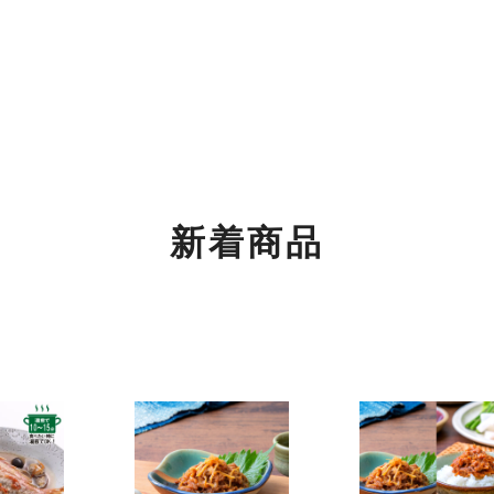
もご利用くださいませ。
関するご案内】
の返信は4月26日（土）～6日（火）の期間をお休みとさせてい
めご了承ください。
新着商品
！
！
ちご」「SHINWAパンケーキ いちごミルフィーユ」が3月より登場