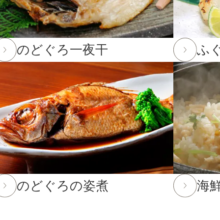
て
3,001〜5,000円
。
12月23日(火)12:00以降のご注文は2026年1月10日(土)から
5,001〜8,000円
のどぐろ一夜干
ふ
12日(金)までとなります。(予定よりも早く締め切る場合がござ
8,001円〜
2月12日(金)までとなります。12月13日(土)以降のご注文
までのご注文・ご予約は送料半額！
25年10月16日(木)まで
してお選びいただけません。
のどぐろの姿煮
海