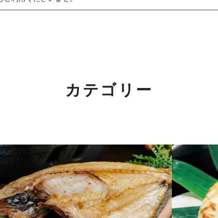
夏ギフト特集
詰合せ・ギフト
関するご案内】
出産内祝い
の返信は4月25日（土）～6日（水）の期間をお休みとさせてい
結婚内祝い
カテゴリー
めご了承ください。
長寿・還暦祝い
！
誕生日祝い
！2/7(土)～11(水)まで。
詳しくはこちら
快気祝い
ご法要・香典返し
価格別に探す
」開催中！3/1(日)まで。
詳しくはこちら
〜1,000円
介いただきました！
詳しくはこちら
1,001〜3,000円