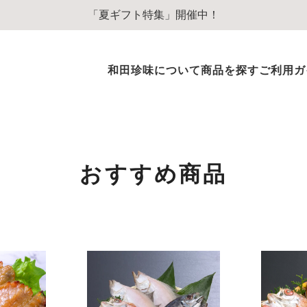
「夏ギフト特集」開催中！
和田珍味について
商品を探す
ご利用ガ
ふぐ商品
ふぐ味醂干
ふぐ一夜干
おすすめ商品
ふぐぞうすいスープ
ふぐのオイル漬
その他ふぐ商品
のどぐろ商品
のどぐろ一夜干