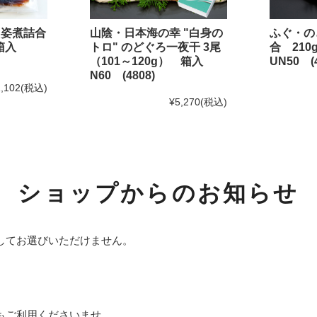
おひとりさま鍋シリーズ
・姿煮詰合
山陰・日本海の幸 "白身の
ふぐ・の
めしともシリーズ
 箱入
トロ" のどぐろ一夜干 3尾
合 21
（101～120g） 箱入
UN50 (4
Shinwaカフェシリーズ
N60 (4808)
,102
(税込)
ふんわり焼きあげシリーズ
¥5,270
(税込)
海鮮めしシリーズ
福乃和商品
ショップからのお知らせ
お試しセット
島根のうまいもん
してお選びいただけません。
その他商品
小分け袋（レジ袋）
目的別から選ぶ
もご利用くださいませ。