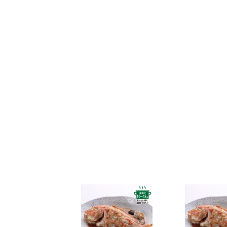
なお、ご注文は随時受け付けておりますので、いつで
2025年5月30日
和田珍味「夏ギフト特集」開催中！
2025年4月23日 【ゴールデンウィーク期間の営業に
期間中ご注文を承りますが、フリーダイヤル、メール等
また、
商品のお届けは5月10日(土)以降
となります。予
2025年2月28日
大感謝祭「春のうまいもん」開催中
2025年2月25日 【本店のお知らせ】
TWILIGHT EXPRESS 瑞風歓迎イベントを実施します
詳しくは
こちら
2025年2月25日 【本店カフェのお知らせ】
春の新作パンケーキ「SHINWA抹茶パンケーキ 大田い
詳しくは
こちら