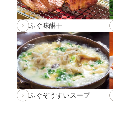
2025年12月24日
実店舗の年末年始の営業時間につい
年内発送受付は12月23日(火)11:59までとなります
ふぐ味醂干
※もち・そば・かまぼこ商品の年内発送受付は12月
※前入金のお客様につきまして、年内発送の受付は1
を行う場合がございます。ご了承下さい。
2025年10月24日
「冬ギフト特集」開催中！11月末
2025年8月29日
大感謝祭「秋のうまいもん」開催中！20
2025年7月29日 【お盆期間の発送に関するご案内】
お盆休みに伴い、下記の期間中はお荷物のご到着日と
あらかじめご了承ください。
ふぐぞうすいスープ
対象期間：2025年8月12日(火)～8月20日(水)