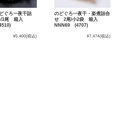
どぐろ一夜干詰
のどぐろ一夜干・姿煮詰合
0g/3尾 箱入
せ 2尾/小2袋 箱入
510)
NNN69 (4707)
¥5,400
(税込)
¥7,474
(税込)