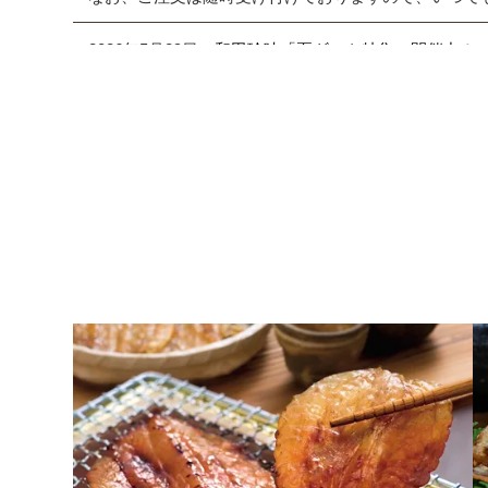
2026年5月29日
和田珍味「夏ギフト特集」開催中！
2026年4月7日 【ゴールデンウィーク期間の営業に
期間中ご注文を承りますが、フリーダイヤル、メール等
また、
商品のお届けは5月9日(土)以降
となります。予
2026年2月27日
大感謝祭「春のうまいもん」開催中
2026年2月5日 和田珍味本店にて「ふくの日フェア」開催
2026年1月19日
本店カフェの休止について
2026年1月10日 本店カフェにて「チョコレートフェア
2026年1月8日 NHK「あさイチ」にて福乃和をご紹