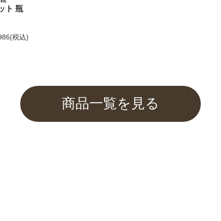
ット 瓶
してお選びいただけません。
986
(税込)
もご利用くださいませ。
商品一覧を見る
ふぐみそを紹介して頂きました
催中！
関するご案内】