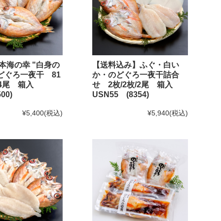
本海の幸 "白身の
【送料込み】ふぐ・白い
のどぐろ一夜干 81
か・のどぐろ一夜干詰合
g×4尾 箱入
せ 2枚/2枚/2尾 箱入
00)
USN55 (8354)
¥5,400
(税込)
¥5,940
(税込)