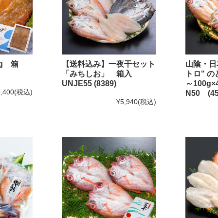
のどぐろのたたき
のどぐろの姿煮
g 箱
【送料込み】一夜干セット
山陰・日
のどぐろのアクアパッツァ
「みちしお」 箱入
トロ" 
いか商品
UNJE55 (8389)
～100
,400
(税込)
N50 (45
白いか一夜干
¥5,940
(税込)
いかの塩辛
その他いか商品
その他商品
かれい商品
あなご商品