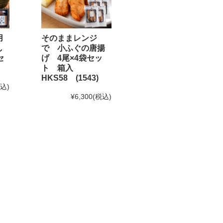
用
そのままレンジ
し
で 小ふぐの唐揚
セ
げ 4尾×4袋セッ
なります。予めご了承下さい。
ト 箱入
HKS58 (1543)
。)
税込)
¥6,300
(税込)