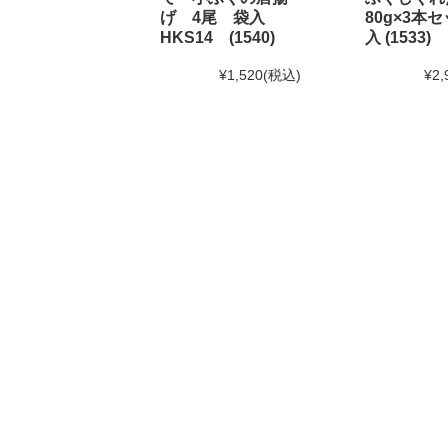
げ 4尾 袋入
80g×3本セ
HKS14 (1540)
入 (1533)
2024年7月30日 【お盆期間の発送に関するご案内】
お盆休みに伴い、下記の期間中はお荷物のご到着日と
¥1,520
(税込)
¥2,
あらかじめご了承ください。
対象期間：2024年8月12日(月)～8月20日(火)
なお、ご注文は随時受け付けておりますので、いつで
2024年6月10日
使えるニュース ランチバッグ様にて
2024年6月1日
和田珍味「夏ギフト特集」開催中！
2024年5月15日 【本店カフェイベントのお知らせ】
大人気ソフトクリームを味わう「サンデーフェア」開
詳しくはこちら
2024年4月24日 【ゴールデンウィーク期間の営業に