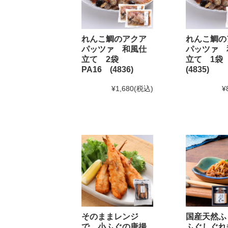
2025年2月22日 BSS山陰放送「JOY!＋」にて和田珍
2024年12月5日
実店舗の年末年始の営業時間につい
れんこ鯛のアクア
れんこ鯛の
パッツァ 和風仕
パッツァ 
立て 2袋
立て 1袋
年内発送受付は12月20日(金)11:59までとなります。
1
PA16 (4836)
(4835)
※もち・そば・かまぼこ商品の年内発送受付は12月13
¥1,680
(税込)
¥
2024年11月1日
和田珍味「冬ギフト特集」開催中！1
2024年9月30日
【重要】配送料改定のお知らせ
2024年8月30日
大感謝祭「秋のうまいもん」開催中
2024年8月27日 【和田珍味本店・福乃和からのお知ら
台風10号の影響により8月28日(水)を臨時休業とさせ
台風の影響が少ないため
通常通り営業
することといた
なお、台風の進路によっては29日(木)・30日(金)の
そのままレンジ
国産天然ふ
ご来店予定の方は随時お知らせをご確認頂けますと幸
で 小ふぐの唐揚
ふぐしぐれ