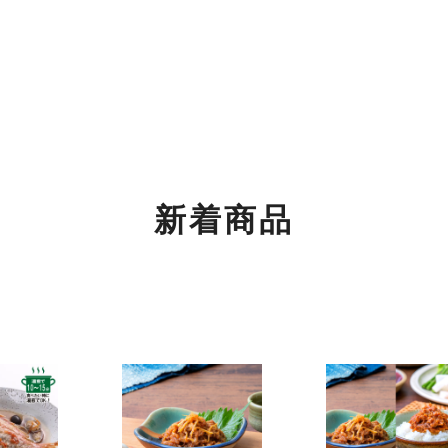
もご利用くださいませ。
関するご案内】
の返信は4月26日（土）～6日（火）の期間をお休みとさせてい
めご了承ください。
新着商品
！
！
ちご」「SHINWAパンケーキ いちごミルフィーユ」が3月より登場