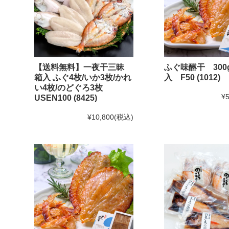
【送料無料】一夜干三昧
ふぐ味醂干 300
箱入 ふぐ4枚/いか3枚/かれ
入 F50 (1012)
い4枚/のどぐろ3枚
¥5
USEN100 (8425)
¥10,800
(税込)