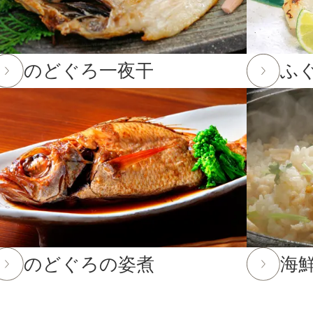
て
3,001〜5,000円
。
12月23日(火)12:00以降のご注文は2026年1月10日(土)から
5,001〜8,000円
のどぐろ一夜干
ふ
12日(金)までとなります。(予定よりも早く締め切る場合がござ
8,001円〜
2月12日(金)までとなります。12月13日(土)以降のご注文
までのご注文・ご予約は送料半額！
25年10月16日(木)まで
してお選びいただけません。
のどぐろの姿煮
海