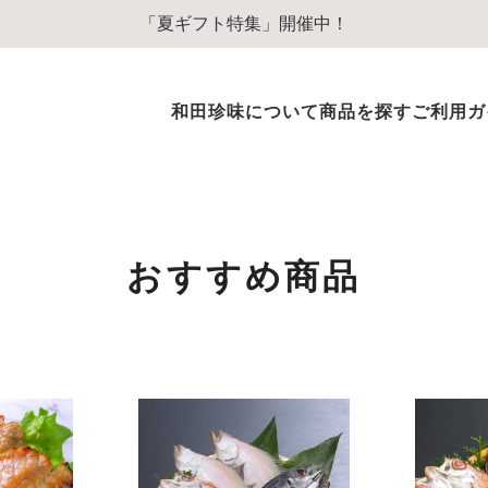
「夏ギフト特集」開催中！
和田珍味について
商品を探す
ご利用ガ
ふぐ商品
ふぐ味醂干
ふぐ一夜干
おすすめ商品
ふぐぞうすいスープ
ふぐのオイル漬
その他ふぐ商品
のどぐろ商品
のどぐろ一夜干