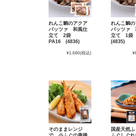
2025年2月22日 BSS山陰放送「JOY!＋」にて和田珍
2024年12月5日
実店舗の年末年始の営業時間につい
れんこ鯛のアクア
れんこ鯛の
パッツァ 和風仕
パッツァ 
立て 2袋
立て 1袋
年内発送受付は12月20日(金)11:59までとなります。
1
PA16 (4836)
(4835)
※もち・そば・かまぼこ商品の年内発送受付は12月13
¥1,680
(税込)
¥
2024年11月1日
和田珍味「冬ギフト特集」開催中！1
2024年9月30日
【重要】配送料改定のお知らせ
2024年8月30日
大感謝祭「秋のうまいもん」開催中
2024年8月27日 【和田珍味本店・福乃和からのお知ら
台風10号の影響により8月28日(水)を臨時休業とさせ
台風の影響が少ないため
通常通り営業
することといた
なお、台風の進路によっては29日(木)・30日(金)の
そのままレンジ
国産天然ふ
ご来店予定の方は随時お知らせをご確認頂けますと幸
で 小ふぐの唐揚
ふぐしぐれ