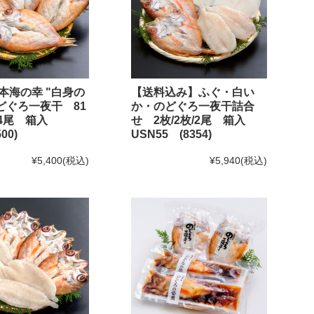
本海の幸 "白身の
【送料込み】ふぐ・白い
のどぐろ一夜干 81
か・のどぐろ一夜干詰合
g×4尾 箱入
せ 2枚/2枚/2尾 箱入
00)
USN55 (8354)
¥5,400
(税込)
¥5,940
(税込)