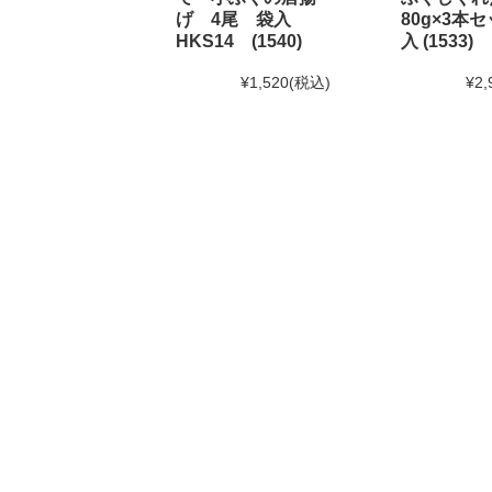
げ 4尾 袋入
80g×3本セ
HKS14 (1540)
入 (1533)
2024年7月30日 【お盆期間の発送に関するご案内】
お盆休みに伴い、下記の期間中はお荷物のご到着日と
¥1,520
(税込)
¥2,
あらかじめご了承ください。
対象期間：2024年8月12日(月)～8月20日(火)
なお、ご注文は随時受け付けておりますので、いつで
2024年6月10日
使えるニュース ランチバッグ様にて
2024年6月1日
和田珍味「夏ギフト特集」開催中！
2024年5月15日 【本店カフェイベントのお知らせ】
大人気ソフトクリームを味わう「サンデーフェア」開
詳しくはこちら
2024年4月24日 【ゴールデンウィーク期間の営業に