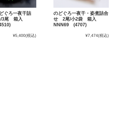
どぐろ一夜干詰
のどぐろ一夜干・姿煮詰合
0g/3尾 箱入
せ 2尾/小2袋 箱入
510)
NNN69 (4707)
¥5,400
(税込)
¥7,474
(税込)