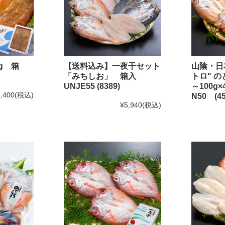
のどぐろのたたき
のどぐろの姿煮
g 箱
【送料込み】一夜干セット
山陰・日
のどぐろのアクアパッツァ
「みちしお」 箱入
トロ" 
いか商品
UNJE55 (8389)
～100
,400
(税込)
N50 (45
白いか一夜干
¥5,940
(税込)
いかの塩辛
その他いか商品
その他商品
かれい商品
あなご商品