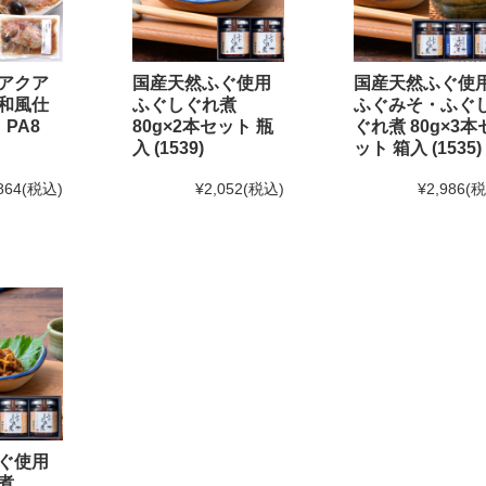
味の
「ふぐ味醂干」
「ふぐ一夜干」
が紹介されました
て
アクア
国産天然ふぐ使用
国産天然ふぐ使
和風仕
ふぐしぐれ煮
ふぐみそ・ふぐ
 PA8
80g×2本セット 瓶
ぐれ煮 80g×3本
2月20日(金)12:00以降のご注文は2025年1月10日(金)からのお届け
と
入 (1539)
ット 箱入 (1535)
日(金)までとなります。(予定よりも早く締め切る場合がございます
864
(税込)
¥2,052
(税込)
¥2,986
(
1月末までのご注文・ご予約は送料半額！
！
せ[訂正]】
て頂く予定でしたが、
しました。
営業時間を変更する場合がございます。
ぐ使用
いです。
煮