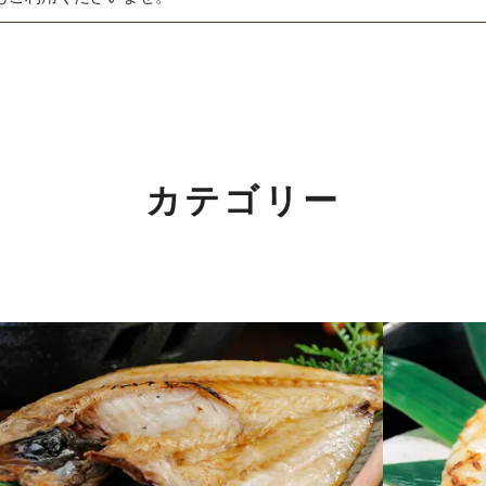
夏ギフト特集
詰合せ・ギフト
関するご案内】
出産内祝い
の返信は4月25日（土）～6日（水）の期間をお休みとさせてい
結婚内祝い
カテゴリー
めご了承ください。
長寿・還暦祝い
！
誕生日祝い
！2/7(土)～11(水)まで。
詳しくはこちら
快気祝い
ご法要・香典返し
価格別に探す
」開催中！3/1(日)まで。
詳しくはこちら
〜1,000円
介いただきました！
詳しくはこちら
1,001〜3,000円