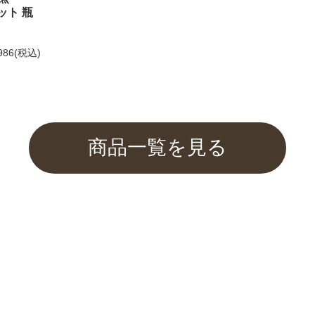
ット 瓶
してお選びいただけません。
986
(税込)
もご利用くださいませ。
商品一覧を見る
ふぐみそを紹介して頂きました
催中！
関するご案内】