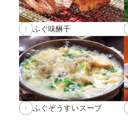
2025年12月24日
実店舗の年末年始の営業時間につい
年内発送受付は12月23日(火)11:59までとなります
ふぐ味醂干
※もち・そば・かまぼこ商品の年内発送受付は12月
※前入金のお客様につきまして、年内発送の受付は1
を行う場合がございます。ご了承下さい。
2025年10月24日
「冬ギフト特集」開催中！11月末
2025年8月29日
大感謝祭「秋のうまいもん」開催中！20
2025年7月29日 【お盆期間の発送に関するご案内】
お盆休みに伴い、下記の期間中はお荷物のご到着日と
あらかじめご了承ください。
ふぐぞうすいスープ
対象期間：2025年8月12日(火)～8月20日(水)