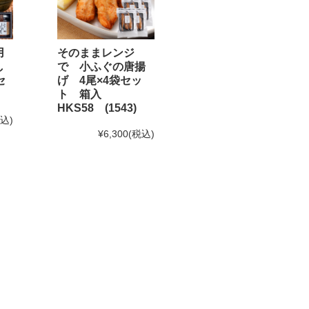
用
そのままレンジ
し
で 小ふぐの唐揚
セ
げ 4尾×4袋セッ
なります。予めご了承下さい。
ト 箱入
HKS58 (1543)
。)
税込)
¥6,300
(税込)