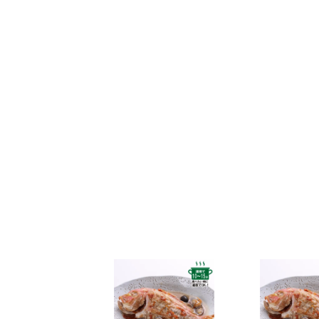
なお、ご注文は随時受け付けておりますので、いつで
2025年5月30日
和田珍味「夏ギフト特集」開催中！
2025年4月23日 【ゴールデンウィーク期間の営業に
期間中ご注文を承りますが、フリーダイヤル、メール等
また、
商品のお届けは5月10日(土)以降
となります。予
2025年2月28日
大感謝祭「春のうまいもん」開催中
2025年2月25日 【本店のお知らせ】
TWILIGHT EXPRESS 瑞風歓迎イベントを実施します
詳しくは
こちら
2025年2月25日 【本店カフェのお知らせ】
春の新作パンケーキ「SHINWA抹茶パンケーキ 大田い
詳しくは
こちら