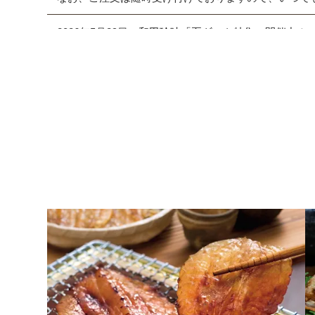
2026年5月29日
和田珍味「夏ギフト特集」開催中！
2026年4月7日 【ゴールデンウィーク期間の営業に
期間中ご注文を承りますが、フリーダイヤル、メール等
また、
商品のお届けは5月9日(土)以降
となります。予
2026年2月27日
大感謝祭「春のうまいもん」開催中
2026年2月5日 和田珍味本店にて「ふくの日フェア」開催
2026年1月19日
本店カフェの休止について
2026年1月10日 本店カフェにて「チョコレートフェア
2026年1月8日 NHK「あさイチ」にて福乃和をご紹