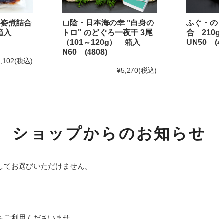
おひとりさま鍋シリーズ
・姿煮詰合
山陰・日本海の幸 "白身の
ふぐ・の
めしともシリーズ
 箱入
トロ" のどぐろ一夜干 3尾
合 21
（101～120g） 箱入
UN50 (4
Shinwaカフェシリーズ
N60 (4808)
,102
(税込)
ふんわり焼きあげシリーズ
¥5,270
(税込)
海鮮めしシリーズ
福乃和商品
ショップからのお知らせ
お試しセット
島根のうまいもん
してお選びいただけません。
その他商品
小分け袋（レジ袋）
目的別から選ぶ
もご利用くださいませ。