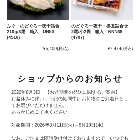
ふぐ・のどぐろ一夜干詰合
のどぐろ一夜干・姿煮詰合せ
210g/3尾 箱入 UN50
2尾/小2袋 箱入 NNN69
(4510)
(4707)
¥5,400
(税込)
¥7,474
(税込)
ショップからのお知らせ
2026年8月3日 【お盆期間の発送に関するご案内】
お盆休みに伴い、下記の期間中はお荷物のご到着日とし
てお選びいただけません。
あらかじめご了承ください。
対象期間：2026年8月11日(火)～8月19日(水)
なお、ご注文は随時受け付けておりますので、いつでも