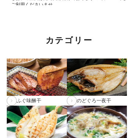
ご利用くださいませ。
2026年5月29日
和田珍味「夏ギフト特集」開催中！
2026年4月7日 【ゴールデンウィーク期間の営業に関
カテゴリー
するご案内】
期間中ご注文を承りますが、フリーダイヤル、メール等
の返信は4月25日（土）～6日（水）の期間をお休みと
させていただきますのでご了承ください。
また、
商品のお届けは5月9日(土)以降
となります。予め
ご了承ください。
ふぐ味醂干
のどぐろ一夜干
2026年2月27日
大感謝祭「春のうまいもん」開催中！
2026年2月5日 和田珍味本店にて「ふくの日フェア」
開催！2/7(土)～11(水)まで。
詳しくはこちら