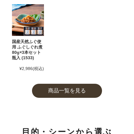
2025年5月30日
和田珍味「夏ギフト特集」開催中！
2025年4月23日 【ゴールデンウィーク期間の営業に関
するご案内】
期間中ご注文を承りますが、フリーダイヤル、メール等
国産天然ふぐ使
の返信は4月26日（土）～6日（火）の期間をお休みと
用 ふぐしぐれ煮
80g×3本セット
させていただきますのでご了承ください。
瓶入 (1533)
また、
商品のお届けは5月10日(土)以降
となります。予
¥2,986
(税込)
めご了承ください。
2025年2月28日
大感謝祭「春のうまいもん」開催中！
商品一覧を見る
2025年2月25日 【本店のお知らせ】
TWILIGHT EXPRESS 瑞風歓迎イベントを実施します！
詳しくは
こちら
2025年2月25日 【本店カフェのお知らせ】
目的・シーンから選ぶ