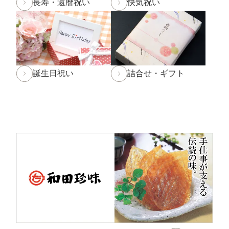
長寿・還暦祝い
快気祝い
2024年9月30日
【重要】配送料改定のお知らせ
2024年8月30日
大感謝祭「秋のうまいもん」開催中！
2024年8月27日 【和田珍味本店・福乃和からのお知ら
誕生日祝い
詰合せ・ギフト
せ[訂正]】
台風10号の影響により8月28日(水)を臨時休業とさせて
頂く予定でしたが、
台風の影響が少ないため
通常通り営業
することといたし
ました。
なお、台風の進路によっては29日(木)・30日(金)の営業
時間を変更する場合がございます。
ご来店予定の方は随時お知らせをご確認頂けますと幸い
です。
2024年7月30日 【お盆期間の発送に関するご案内】
お盆休みに伴い、下記の期間中はお荷物のご到着日とし
てお選びいただけません。
あらかじめご了承ください。