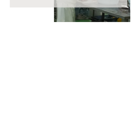
2023年5月25日 【重要なお知らせ】
2023年6月1日（木）からヤマト運輸の規定変更によ
り、荷物の送り状に記載された住所以外にお届け先を変
更（転送）する場合、送り状に記載されたお届け先から
変更後のお届け先までに生じた配送料を別途お支払いい
ただくこととなりました。
ご贈答用の場合でも荷物を受け取るお客さまに着払いで
ご負担いただくことになりますので、お届け先のご住所
をご入力いただく際には十分にご注意いただいた上でご
注文いただきますようよろしくお願いいたします。
2023年4月24日 【ゴールデンウィーク期間の営業に関
するご案内】
期間中ご注文を承りますが、ご注文の返信等は5月8日
(月)から随時ご返信致します。
フリーダイヤル、メール等の返信は4月29日（土）～7
日（日）の期間をお休みとさせていただきますのでご了