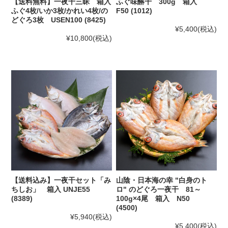
【送料無料】一夜干三昧 箱入
ふぐ味醂干 300g 箱入
ふぐ4枚/いか3枚/かれい4枚/の
F50 (1012)
どぐろ3枚 USEN100 (8425)
¥5,400
(税込)
¥10,800
(税込)
【送料込み】一夜干セット「み
山陰・日本海の幸 "白身のト
ちしお」 箱入 UNJE55
ロ" のどぐろ一夜干 81～
(8389)
100g×4尾 箱入 N50
(4500)
¥5,940
(税込)
¥5,400
(税込)