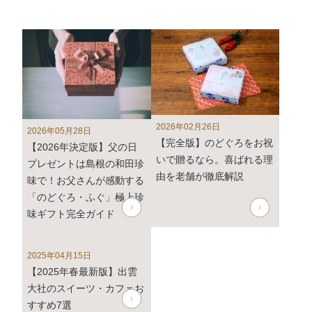
(火)から随時ご返信致します。
フリーダイヤル、メール等の返信は4月27日（土）～6
日（月）の期間をお休みとさせていただきますのでご了
承ください。
また、
商品のお届けは5月10日(金)以降
となります。予
めご了承ください。
2026年02月26日
2026年05月28日
2024年3月1日
大感謝祭「春のうまいもん」開催中！
【完全版】のどぐろをお祝
【2026年決定版】父の日
いで贈るなら。喜ばれる理
プレゼントは島根の和田珍
2024年2月8日 【本店カフェイベントのお知らせ】
由を老舗が徹底解説
味で！お父さんが感動する
2月9日は「ふくの日」
「のどぐろ・ふぐ」極上珍
2月9日より4日間、「ふくの日」イベント・抹茶フェア
味ギフト完全ガイド
を開催します。
詳しくはこちら
2025年04月15日
年内発送受付は12月22日(金)午前中までとなります。12
【2025年春最新版】出雲
月22日(金)午後以降のご注文は2024年1月12日(金)から
大社のスイーツ・カフェお
のお届けとなります。予めご了承下さい。
すすめ7選