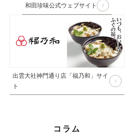
和田珍味公式ウェブサイト
対象期間：2024年8月12日(月)～8月20日(火)
なお、ご注文は随時受け付けておりますので、いつでも
ご利用くださいませ。
2024年6月10日
使えるニュース ランチバッグ様にてふ
ぐみそを紹介して頂きました
2024年6月1日
和田珍味「夏ギフト特集」開催中！
出雲大社神門通り店「福乃和」サイ
2024年5月15日 【本店カフェイベントのお知らせ】
大人気ソフトクリームを味わう「サンデーフェア」開催
ト
中！
詳しくはこちら
2024年4月24日 【ゴールデンウィーク期間の営業に関
するご案内】
コラム
期間中ご注文を承りますが、ご注文の返信等は5月7日