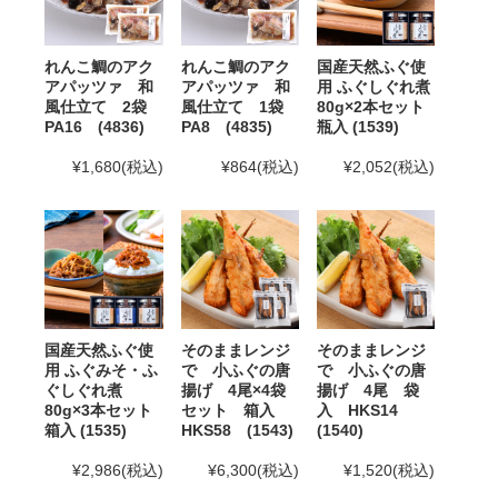
12月12日(金)までとなります。12月13日(土)以降の
ご注文はお支払い方法変更、またはご注文キャンセ
ルのご案内を行う場合がございます。ご了承下さ
れんこ鯛のアク
れんこ鯛のアク
国産天然ふぐ使
い。
アパッツァ 和
アパッツァ 和
用 ふぐしぐれ煮
風仕立て 2袋
風仕立て 1袋
80g×2本セット
2025年10月24日
「冬ギフト特集」開催中！11月末ま
PA16 (4836)
PA8 (4835)
瓶入 (1539)
でのご注文・ご予約は送料半額！
¥1,680
(税込)
¥864
(税込)
¥2,052
(税込)
2025年8月29日
大感謝祭「秋のうまいもん」開催中！
2025年10月16日(木)まで
2025年7月29日 【お盆期間の発送に関するご案内】
お盆休みに伴い、下記の期間中はお荷物のご到着日とし
てお選びいただけません。
国産天然ふぐ使
そのままレンジ
そのままレンジ
あらかじめご了承ください。
用 ふぐみそ・ふ
で 小ふぐの唐
で 小ふぐの唐
ぐしぐれ煮
揚げ 4尾×4袋
揚げ 4尾 袋
対象期間：2025年8月12日(火)～8月20日(水)
80g×3本セット
セット 箱入
入 HKS14
箱入 (1535)
HKS58 (1543)
(1540)
なお、ご注文は随時受け付けておりますので、いつでも
ご利用くださいませ。
¥2,986
(税込)
¥6,300
(税込)
¥1,520
(税込)