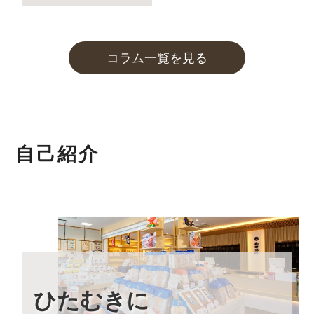
2023年12月8日
本店カフェの営業時間延長(夜カフェ)
について
コラム一覧を見る
2023年12月5日
実店舗の年末年始の営業時間について
2023年10月27日
和田珍味「冬ギフト特集」開催中！
11月末までのご注文・ご予約は送料半額！
自己紹介
2023年9月7日 【本店カフェイベントのお知らせ】
「お月見カフェ」
いつもの夜カフェよりも長く営業する、お月見カフェを
開催します。
詳しくはこちら
2023年9月1日
大感謝祭「秋のうまいもん」開催中！
最大約30%引の大特価です！
ひたむきに
2023年8月24日 【本店カフェイベントのお知らせ】
「絶景×写真」