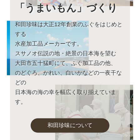
～みんなでカフェのアンバサダー♪～
「うまいもん」づくり
詳しくはこちら
和田珍味は大正12年創業のふぐをはじめと
2023年8月22日 【本店カフェイベントのお知らせ】
9月23日土曜日は朝イベント
する
「絶景×ヨガ～日常から離れ自分へのご褒美を～」
水産加工品メーカーです。
詳しくはこちら
スサノオ伝説の地・絶景の日本海を望む
2023年7月25日 【お盆期間の発送に関するご案内】
大田市五十猛町にて、ふぐ加工品の他、
お盆休みに伴い、下記の期間中はお荷物のご到着日とし
のどぐろ、かれい、白いかなどの一夜干な
てお選びいただけません。
あらかじめご了承ください。
どの
日本海の海の幸を幅広く取り揃えていま
対象期間：2023年8月13日(日)～8月22日(火)
す。
なお、ご注文は随時受け付けておりますので、いつでも
ご利用くださいませ。
和田珍味について
2023年5月26日
和田珍味「夏ギフト・お中元特集」開
催中！