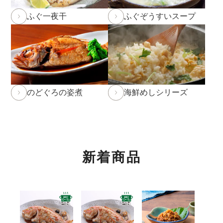
2026年1月19日
本店カフェの休止について
ふぐ一夜干
ふぐぞうすいスープ
2026年1月10日 本店カフェにて「チョコレートフェ
ア」開催中！3/1(日)まで。
詳しくはこちら
2026年1月8日 NHK「あさイチ」にて福乃和をご紹介
いただきました！
詳しくはこちら
のどぐろの姿煮
海鮮めしシリーズ
2025年12月24日
実店舗の年末年始の営業時間につい
て
年内発送受付は12月23日(火)11:59までとなります。
12月23日(火)12:00以降のご注文は2026年1月10日
(土)からのお届け
となります。予めご了承下さい。
新着商品
※もち・そば・かまぼこ商品の年内発送受付は12月
12日(金)までとなります。(予定よりも早く締め切る
場合がございます。)
※前入金のお客様につきまして、年内発送の受付は