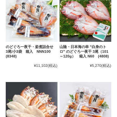
のどぐろ一夜干・姿煮詰合せ
山陰・日本海の幸 "白身のト
3尾/小3袋 箱入 NNN100
ロ" のどぐろ一夜干 3尾（101
(8348)
～120g） 箱入 N60 (4808)
¥11,102
(税込)
¥5,270
(税込)