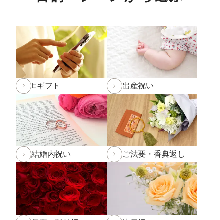
春の新作パンケーキ「SHINWA抹茶パンケーキ 大田い
ちご」「SHINWAパンケーキ いちごミルフィーユ」が3
月より登場です！
詳しくは
こちら
2025年2月22日 BSS山陰放送「JOY!＋」にて和田珍味
の
「ふぐ味醂干」
「ふぐ一夜干」
が紹介されました
Eギフト
出産祝い
2024年12月5日
実店舗の年末年始の営業時間について
年内発送受付は12月20日(金)11:59までとなります。
12
月20日(金)12:00以降のご注文は2025年1月10日(金)から
のお届け
となります。予めご了承下さい。
結婚内祝い
ご法要・香典返し
※もち・そば・かまぼこ商品の年内発送受付は12月13
日(金)までとなります。(予定よりも早く締め切る場合が
ございます。)
2024年11月1日
和田珍味「冬ギフト特集」開催中！11
月末までのご注文・ご予約は送料半額！