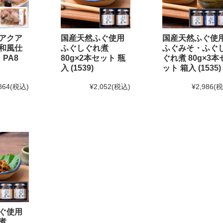
味の
「ふぐ味醂干」
「ふぐ一夜干」
が紹介されました
て
アクア
国産天然ふぐ使用
国産天然ふぐ使
和風仕
ふぐしぐれ煮
ふぐみそ・ふぐ
 PA8
80g×2本セット 瓶
ぐれ煮 80g×3本
2月20日(金)12:00以降のご注文は2025年1月10日(金)からのお届け
と
入 (1539)
ット 箱入 (1535)
日(金)までとなります。(予定よりも早く締め切る場合がございます
864
(税込)
¥2,052
(税込)
¥2,986
(
1月末までのご注文・ご予約は送料半額！
！
せ[訂正]】
て頂く予定でしたが、
しました。
営業時間を変更する場合がございます。
ぐ使用
いです。
煮