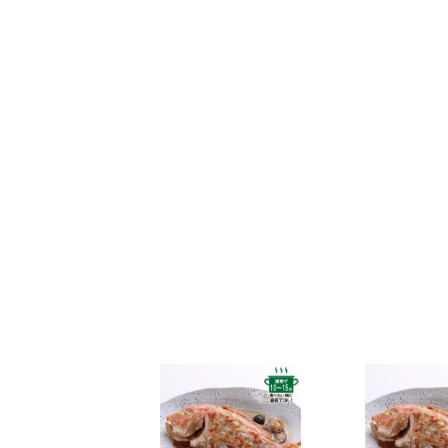
なお、ご注文は随時受け付けておりますので、いつで
2025年5月30日
和田珍味「夏ギフト特集」開催中！
2025年4月23日 【ゴールデンウィーク期間の営業に
期間中ご注文を承りますが、フリーダイヤル、メール等
また、
商品のお届けは5月10日(土)以降
となります。予
2025年2月28日
大感謝祭「春のうまいもん」開催中
2025年2月25日 【本店のお知らせ】
TWILIGHT EXPRESS 瑞風歓迎イベントを実施します
詳しくは
こちら
2025年2月25日 【本店カフェのお知らせ】
春の新作パンケーキ「SHINWA抹茶パンケーキ 大田い
詳しくは
こちら