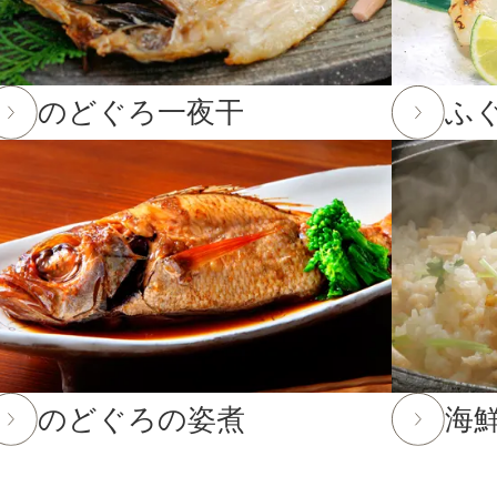
て
3,001〜5,000円
。
12月23日(火)12:00以降のご注文は2026年1月10日(土)から
5,001〜8,000円
のどぐろ一夜干
ふ
12日(金)までとなります。(予定よりも早く締め切る場合がござ
8,001円〜
2月12日(金)までとなります。12月13日(土)以降のご注文
までのご注文・ご予約は送料半額！
25年10月16日(木)まで
してお選びいただけません。
のどぐろの姿煮
海