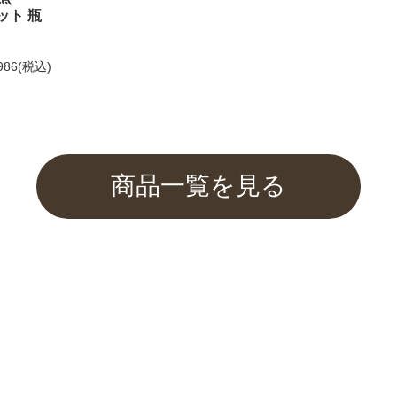
ット 瓶
してお選びいただけません。
986
(税込)
もご利用くださいませ。
商品一覧を見る
ふぐみそを紹介して頂きました
催中！
関するご案内】