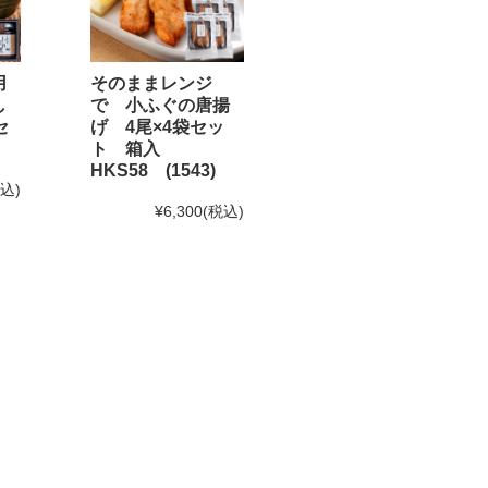
用
そのままレンジ
し
で 小ふぐの唐揚
セ
げ 4尾×4袋セッ
なります。予めご了承下さい。
ト 箱入
HKS58 (1543)
。)
税込)
¥6,300
(税込)