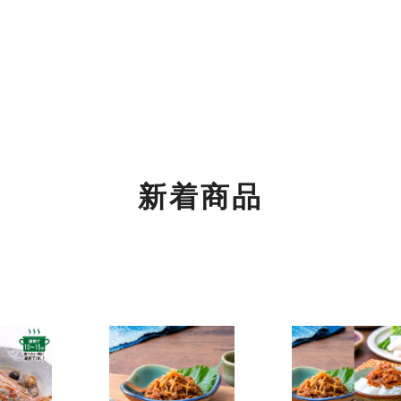
もご利用くださいませ。
関するご案内】
の返信は4月26日（土）～6日（火）の期間をお休みとさせてい
めご了承ください。
新着商品
！
！
ちご」「SHINWAパンケーキ いちごミルフィーユ」が3月より登場