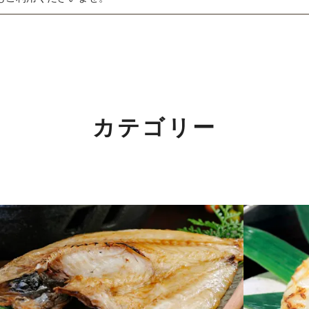
夏ギフト特集
詰合せ・ギフト
関するご案内】
出産内祝い
の返信は4月25日（土）～6日（水）の期間をお休みとさせてい
結婚内祝い
カテゴリー
めご了承ください。
長寿・還暦祝い
！
誕生日祝い
！2/7(土)～11(水)まで。
詳しくはこちら
快気祝い
ご法要・香典返し
価格別に探す
」開催中！3/1(日)まで。
詳しくはこちら
〜1,000円
介いただきました！
詳しくはこちら
1,001〜3,000円