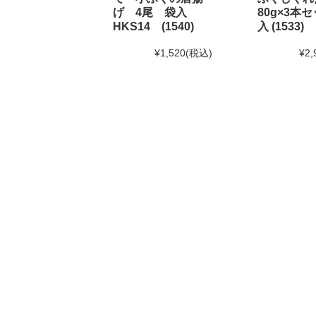
げ 4尾 袋入
80g×3本セ
HKS14 (1540)
入 (1533)
2024年7月30日 【お盆期間の発送に関するご案内】
お盆休みに伴い、下記の期間中はお荷物のご到着日と
¥1,520
(税込)
¥2,
あらかじめご了承ください。
対象期間：2024年8月12日(月)～8月20日(火)
なお、ご注文は随時受け付けておりますので、いつで
2024年6月10日
使えるニュース ランチバッグ様にて
2024年6月1日
和田珍味「夏ギフト特集」開催中！
2024年5月15日 【本店カフェイベントのお知らせ】
大人気ソフトクリームを味わう「サンデーフェア」開
詳しくはこちら
2024年4月24日 【ゴールデンウィーク期間の営業に