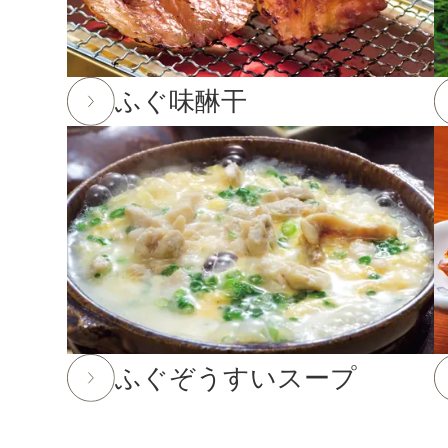
2025年12月24日
実店舗の年末年始の営業時間につい
年内発送受付は12月23日(火)11:59までとなります
ふぐ味醂干
※もち・そば・かまぼこ商品の年内発送受付は12月
※前入金のお客様につきまして、年内発送の受付は1
を行う場合がございます。ご了承下さい。
2025年10月24日
「冬ギフト特集」開催中！11月末
2025年8月29日
大感謝祭「秋のうまいもん」開催中！20
2025年7月29日 【お盆期間の発送に関するご案内】
お盆休みに伴い、下記の期間中はお荷物のご到着日と
あらかじめご了承ください。
ふぐぞうすいスープ
対象期間：2025年8月12日(火)～8月20日(水)