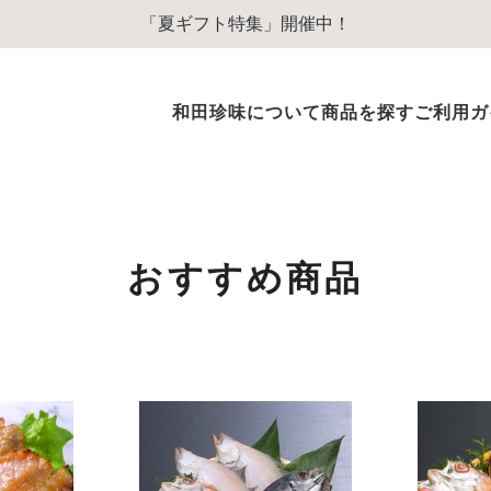
「夏ギフト特集」開催中！
和田珍味について
商品を探す
ご利用ガ
ふぐ商品
ふぐ味醂干
ふぐ一夜干
おすすめ商品
ふぐぞうすいスープ
ふぐのオイル漬
その他ふぐ商品
のどぐろ商品
のどぐろ一夜干