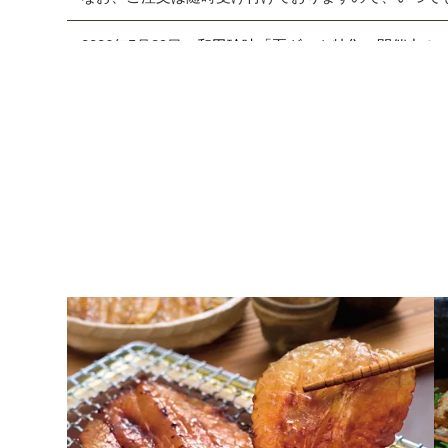
2026年5月29日
和田珍味「夏ギフト特集」開催中！
2026年4月7日 【ゴールデンウィーク期間の営業に
期間中ご注文を承りますが、フリーダイヤル、メール等
また、
商品のお届けは5月9日(土)以降
となります。予
2026年2月27日
大感謝祭「春のうまいもん」開催中
2026年2月5日 和田珍味本店にて「ふくの日フェア」開催
2026年1月19日
本店カフェの休止について
2026年1月10日 本店カフェにて「チョコレートフェア
2026年1月8日 NHK「あさイチ」にて福乃和をご紹