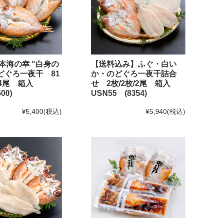
本海の幸 "白身の
【送料込み】ふぐ・白い
のどぐろ一夜干 81
か・のどぐろ一夜干詰合
g×4尾 箱入
せ 2枚/2枚/2尾 箱入
00)
USN55 (8354)
¥5,400
(税込)
¥5,940
(税込)