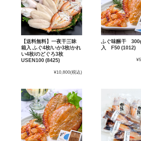
【送料無料】一夜干三昧
ふぐ味醂干 300
箱入 ふぐ4枚/いか3枚/かれ
入 F50 (1012)
い4枚/のどぐろ3枚
¥5
USEN100 (8425)
¥10,800
(税込)