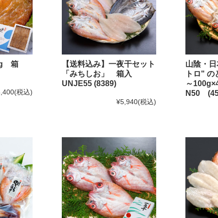
のどぐろのたたき
のどぐろの姿煮
g 箱
【送料込み】一夜干セット
山陰・日
のどぐろのアクアパッツァ
「みちしお」 箱入
トロ" 
いか商品
UNJE55 (8389)
～100
,400
(税込)
N50 (45
白いか一夜干
¥5,940
(税込)
いかの塩辛
その他いか商品
その他商品
かれい商品
あなご商品