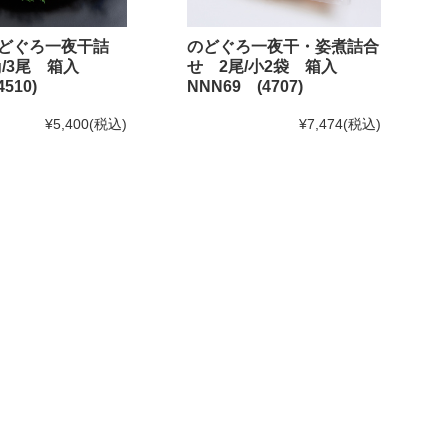
どぐろ一夜干詰
のどぐろ一夜干・姿煮詰合
0g/3尾 箱入
せ 2尾/小2袋 箱入
510)
NNN69 (4707)
¥5,400
(税込)
¥7,474
(税込)