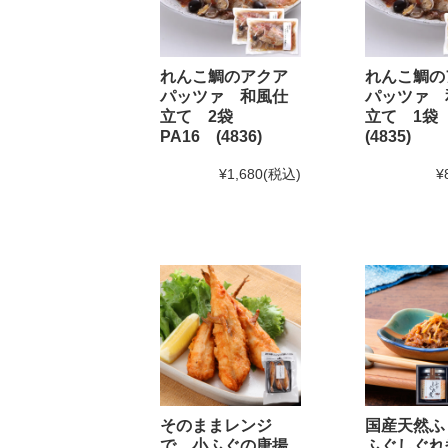
2025年2月22日 BSS山陰放送「JOY!＋」にて和田珍
2024年12月5日
実店舗の年末年始の営業時間につい
れんこ鯛のアクア
れんこ鯛の
パッツァ 和風仕
パッツァ 
立て 2袋
立て 1袋
年内発送受付は12月20日(金)11:59までとなります。
1
PA16 (4836)
(4835)
※もち・そば・かまぼこ商品の年内発送受付は12月13
¥1,680
(税込)
¥
2024年11月1日
和田珍味「冬ギフト特集」開催中！1
2024年9月30日
【重要】配送料改定のお知らせ
2024年8月30日
大感謝祭「秋のうまいもん」開催中
2024年8月27日 【和田珍味本店・福乃和からのお知ら
台風10号の影響により8月28日(水)を臨時休業とさせ
台風の影響が少ないため
通常通り営業
することといた
なお、台風の進路によっては29日(木)・30日(金)の
そのままレンジ
国産天然ふ
ご来店予定の方は随時お知らせをご確認頂けますと幸
で 小ふぐの唐揚
ふぐしぐれ