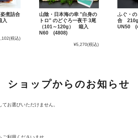
おひとりさま鍋シリーズ
・姿煮詰合
山陰・日本海の幸 "白身の
ふぐ・の
めしともシリーズ
 箱入
トロ" のどぐろ一夜干 3尾
合 21
（101～120g） 箱入
UN50 (4
Shinwaカフェシリーズ
N60 (4808)
,102
(税込)
ふんわり焼きあげシリーズ
¥5,270
(税込)
海鮮めしシリーズ
福乃和商品
ショップからのお知らせ
お試しセット
島根のうまいもん
してお選びいただけません。
その他商品
小分け袋（レジ袋）
目的別から選ぶ
もご利用くださいませ。