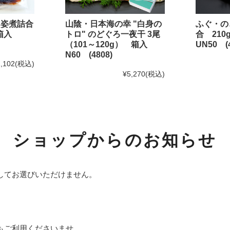
おひとりさま鍋シリーズ
・姿煮詰合
山陰・日本海の幸 "白身の
ふぐ・の
めしともシリーズ
 箱入
トロ" のどぐろ一夜干 3尾
合 21
（101～120g） 箱入
UN50 (4
Shinwaカフェシリーズ
N60 (4808)
,102
(税込)
ふんわり焼きあげシリーズ
¥5,270
(税込)
海鮮めしシリーズ
福乃和商品
ショップからのお知らせ
お試しセット
島根のうまいもん
してお選びいただけません。
その他商品
小分け袋（レジ袋）
目的別から選ぶ
もご利用くださいませ。