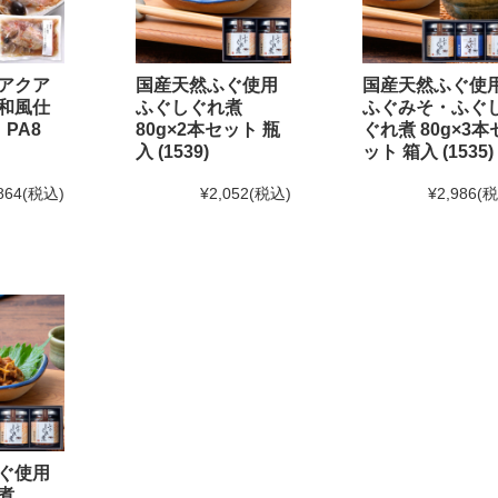
味の
「ふぐ味醂干」
「ふぐ一夜干」
が紹介されました
て
アクア
国産天然ふぐ使用
国産天然ふぐ使
和風仕
ふぐしぐれ煮
ふぐみそ・ふぐ
 PA8
80g×2本セット 瓶
ぐれ煮 80g×3本
2月20日(金)12:00以降のご注文は2025年1月10日(金)からのお届け
と
入 (1539)
ット 箱入 (1535)
日(金)までとなります。(予定よりも早く締め切る場合がございます
864
(税込)
¥2,052
(税込)
¥2,986
(
1月末までのご注文・ご予約は送料半額！
！
せ[訂正]】
て頂く予定でしたが、
しました。
営業時間を変更する場合がございます。
ぐ使用
いです。
煮