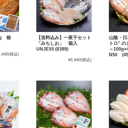
のどぐろのたたき
のどぐろの姿煮
g 箱
【送料込み】一夜干セット
山陰・日
のどぐろのアクアパッツァ
「みちしお」 箱入
トロ" 
いか商品
UNJE55 (8389)
～100
,400
(税込)
N50 (45
白いか一夜干
¥5,940
(税込)
いかの塩辛
その他いか商品
その他商品
かれい商品
あなご商品