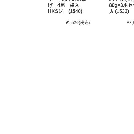
げ 4尾 袋入
80g×3本セ
HKS14 (1540)
入 (1533)
2024年7月30日 【お盆期間の発送に関するご案内】
お盆休みに伴い、下記の期間中はお荷物のご到着日と
¥1,520
(税込)
¥2,
あらかじめご了承ください。
対象期間：2024年8月12日(月)～8月20日(火)
なお、ご注文は随時受け付けておりますので、いつで
2024年6月10日
使えるニュース ランチバッグ様にて
2024年6月1日
和田珍味「夏ギフト特集」開催中！
2024年5月15日 【本店カフェイベントのお知らせ】
大人気ソフトクリームを味わう「サンデーフェア」開
詳しくはこちら
2024年4月24日 【ゴールデンウィーク期間の営業に