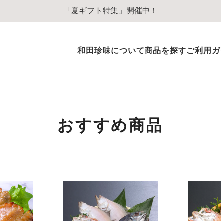
「夏ギフト特集」開催中！
和田珍味について
商品を探す
ご利用ガ
ふぐ商品
ふぐ味醂干
ふぐ一夜干
おすすめ商品
ふぐぞうすいスープ
ふぐのオイル漬
その他ふぐ商品
のどぐろ商品
のどぐろ一夜干