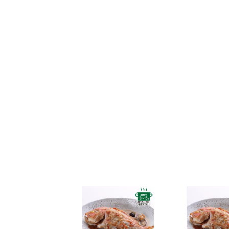
なお、ご注文は随時受け付けておりますので、いつで
2025年5月30日
和田珍味「夏ギフト特集」開催中！
2025年4月23日 【ゴールデンウィーク期間の営業に
期間中ご注文を承りますが、フリーダイヤル、メール等
また、
商品のお届けは5月10日(土)以降
となります。予
2025年2月28日
大感謝祭「春のうまいもん」開催中
2025年2月25日 【本店のお知らせ】
TWILIGHT EXPRESS 瑞風歓迎イベントを実施します
詳しくは
こちら
2025年2月25日 【本店カフェのお知らせ】
春の新作パンケーキ「SHINWA抹茶パンケーキ 大田い
詳しくは
こちら