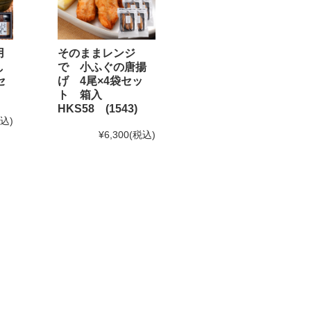
用
そのままレンジ
し
で 小ふぐの唐揚
セ
げ 4尾×4袋セッ
なります。予めご了承下さい。
ト 箱入
HKS58 (1543)
。)
税込)
¥6,300
(税込)