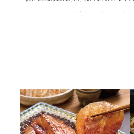
2026年5月29日
和田珍味「夏ギフト特集」開催中！
2026年4月7日 【ゴールデンウィーク期間の営業に
期間中ご注文を承りますが、フリーダイヤル、メール等
また、
商品のお届けは5月9日(土)以降
となります。予
2026年2月27日
大感謝祭「春のうまいもん」開催中
2026年2月5日 和田珍味本店にて「ふくの日フェア」開催
2026年1月19日
本店カフェの休止について
2026年1月10日 本店カフェにて「チョコレートフェア
2026年1月8日 NHK「あさイチ」にて福乃和をご紹