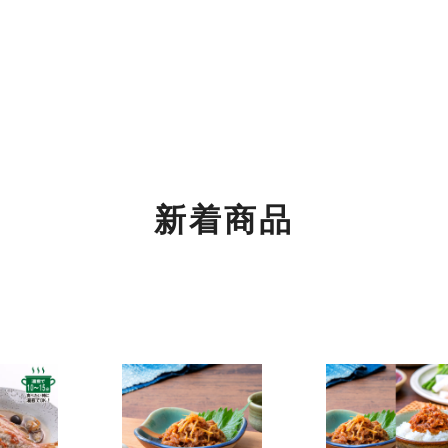
もご利用くださいませ。
関するご案内】
の返信は4月26日（土）～6日（火）の期間をお休みとさせてい
めご了承ください。
新着商品
！
！
ちご」「SHINWAパンケーキ いちごミルフィーユ」が3月より登場