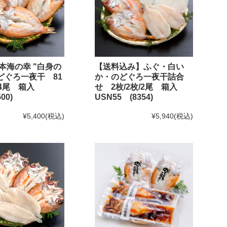
本海の幸 "白身の
【送料込み】ふぐ・白い
のどぐろ一夜干 81
か・のどぐろ一夜干詰合
g×4尾 箱入
せ 2枚/2枚/2尾 箱入
00)
USN55 (8354)
¥5,400
(税込)
¥5,940
(税込)