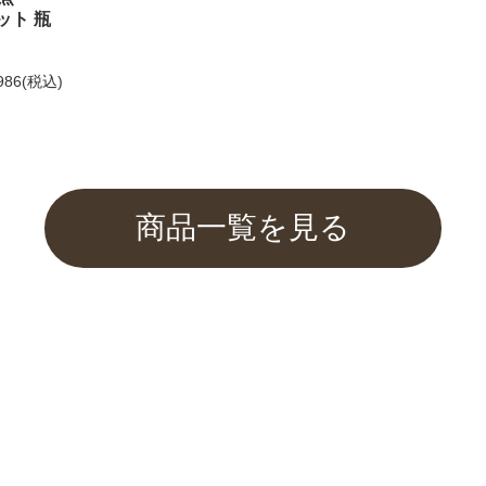
ット 瓶
してお選びいただけません。
986
(税込)
もご利用くださいませ。
商品一覧を見る
ふぐみそを紹介して頂きました
催中！
関するご案内】