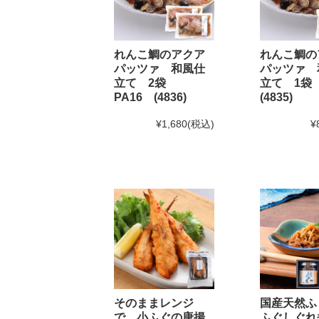
2025年2月22日 BSS山陰放送「JOY!＋」にて和田珍
2024年12月5日
実店舗の年末年始の営業時間につい
れんこ鯛のアクア
れんこ鯛の
パッツァ 和風仕
パッツァ 
立て 2袋
立て 1袋
年内発送受付は12月20日(金)11:59までとなります。
1
PA16 (4836)
(4835)
※もち・そば・かまぼこ商品の年内発送受付は12月13
¥1,680
(税込)
¥
2024年11月1日
和田珍味「冬ギフト特集」開催中！1
2024年9月30日
【重要】配送料改定のお知らせ
2024年8月30日
大感謝祭「秋のうまいもん」開催中
2024年8月27日 【和田珍味本店・福乃和からのお知ら
台風10号の影響により8月28日(水)を臨時休業とさせ
台風の影響が少ないため
通常通り営業
することといた
なお、台風の進路によっては29日(木)・30日(金)の
そのままレンジ
国産天然ふ
ご来店予定の方は随時お知らせをご確認頂けますと幸
で 小ふぐの唐揚
ふぐしぐれ