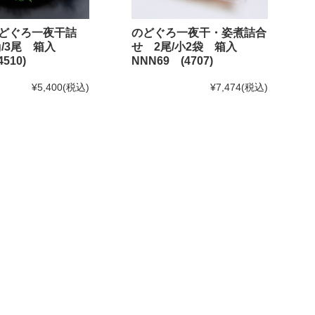
どぐろ一夜干詰
のどぐろ一夜干・姿煮詰合
0g/3尾 箱入
せ 2尾/小2袋 箱入
510)
NNN69 (4707)
¥5,400
(税込)
¥7,474
(税込)