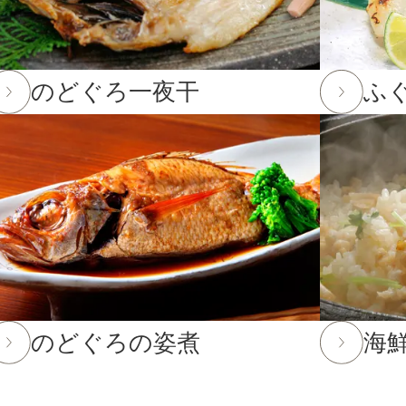
て
3,001〜5,000円
。
12月23日(火)12:00以降のご注文は2026年1月10日(土)から
5,001〜8,000円
のどぐろ一夜干
ふ
12日(金)までとなります。(予定よりも早く締め切る場合がござ
8,001円〜
2月12日(金)までとなります。12月13日(土)以降のご注文
までのご注文・ご予約は送料半額！
25年10月16日(木)まで
してお選びいただけません。
のどぐろの姿煮
海