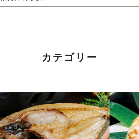
夏ギフト特集
詰合せ・ギフト
関するご案内】
出産内祝い
の返信は4月25日（土）～6日（水）の期間をお休みとさせてい
結婚内祝い
カテゴリー
めご了承ください。
長寿・還暦祝い
！
誕生日祝い
！2/7(土)～11(水)まで。
詳しくはこちら
快気祝い
ご法要・香典返し
価格別に探す
」開催中！3/1(日)まで。
詳しくはこちら
〜1,000円
介いただきました！
詳しくはこちら
1,001〜3,000円