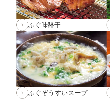
2025年12月24日
実店舗の年末年始の営業時間につい
年内発送受付は12月23日(火)11:59までとなります
ふぐ味醂干
※もち・そば・かまぼこ商品の年内発送受付は12月
※前入金のお客様につきまして、年内発送の受付は1
を行う場合がございます。ご了承下さい。
2025年10月24日
「冬ギフト特集」開催中！11月末
2025年8月29日
大感謝祭「秋のうまいもん」開催中！20
2025年7月29日 【お盆期間の発送に関するご案内】
お盆休みに伴い、下記の期間中はお荷物のご到着日と
あらかじめご了承ください。
ふぐぞうすいスープ
対象期間：2025年8月12日(火)～8月20日(水)