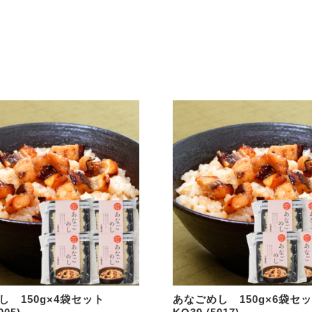
のどぐろのたたき
のどぐろの姿煮
のどぐろのアクアパッツァ
いか商品
白いか一夜干
いかの塩辛
その他いか商品
その他商品
かれい商品
あなご商品
し 150g×4袋セット
あなごめし 150g×6袋