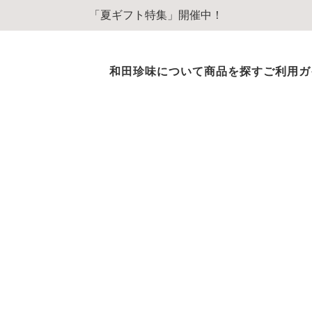
「夏ギフト特集」開催中！
和田珍味について
商品を探す
ご利用ガ
ふぐ商品
ふぐ味醂干
ふぐ一夜干
ふぐぞうすいスープ
ふぐのオイル漬
その他ふぐ商品
のどぐろ商品
のどぐろ一夜干