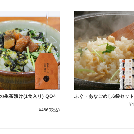
夏ギフト特集
詰合せ・ギフト
出産内祝い
結婚内祝い
長寿・還暦祝い
誕生日祝い
快気祝い
の生茶漬け(1食入り) QO4
ふぐ・あなごめし6袋セット (
ご法要・香典返し
¥4
価格別に探す
¥486
(税込)
〜1,000円
1,001〜3,000円