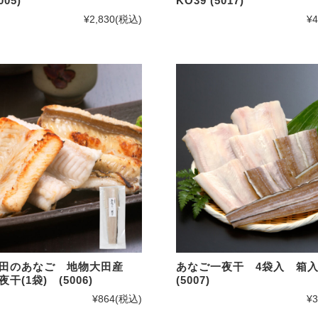
005)
KO39 (5017)
おひとりさま鍋シリーズ
¥2,830
(税込)
¥4
めしともシリーズ
Shinwaカフェシリーズ
ふんわり焼きあげシリーズ
海鮮めしシリーズ
福乃和商品
お試しセット
島根のうまいもん
その他商品
大田のあなご 地物大田産
あなご一夜干 4袋入 箱
干(1袋) (5006)
(5007)
小分け袋（レジ袋）
¥864
(税込)
¥3
目的別から選ぶ