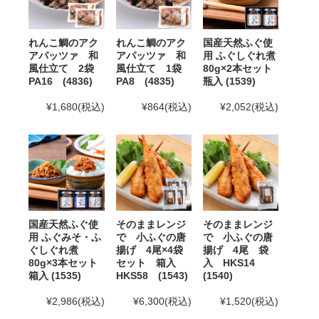
12月12日(金)までとなります。12月13日(土)以降の
ご注文はお支払い方法変更、またはご注文キャンセ
ルのご案内を行う場合がございます。ご了承下さ
れんこ鯛のアク
れんこ鯛のアク
国産天然ふぐ使
い。
アパッツァ 和
アパッツァ 和
用 ふぐしぐれ煮
風仕立て 2袋
風仕立て 1袋
80g×2本セット
2025年10月24日
「冬ギフト特集」開催中！11月末ま
PA16 (4836)
PA8 (4835)
瓶入 (1539)
でのご注文・ご予約は送料半額！
¥1,680
(税込)
¥864
(税込)
¥2,052
(税込)
2025年8月29日
大感謝祭「秋のうまいもん」開催中！
2025年10月16日(木)まで
2025年7月29日 【お盆期間の発送に関するご案内】
お盆休みに伴い、下記の期間中はお荷物のご到着日とし
てお選びいただけません。
国産天然ふぐ使
そのままレンジ
そのままレンジ
あらかじめご了承ください。
用 ふぐみそ・ふ
で 小ふぐの唐
で 小ふぐの唐
ぐしぐれ煮
揚げ 4尾×4袋
揚げ 4尾 袋
対象期間：2025年8月12日(火)～8月20日(水)
80g×3本セット
セット 箱入
入 HKS14
箱入 (1535)
HKS58 (1543)
(1540)
なお、ご注文は随時受け付けておりますので、いつでも
ご利用くださいませ。
¥2,986
(税込)
¥6,300
(税込)
¥1,520
(税込)