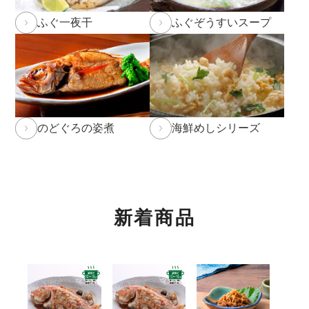
2026年1月19日
本店カフェの休止について
ふぐ一夜干
ふぐぞうすいスープ
2026年1月10日 本店カフェにて「チョコレートフェ
ア」開催中！3/1(日)まで。
詳しくはこちら
2026年1月8日 NHK「あさイチ」にて福乃和をご紹介
いただきました！
詳しくはこちら
のどぐろの姿煮
海鮮めしシリーズ
2025年12月24日
実店舗の年末年始の営業時間につい
て
年内発送受付は12月23日(火)11:59までとなります。
12月23日(火)12:00以降のご注文は2026年1月10日
(土)からのお届け
となります。予めご了承下さい。
新着商品
※もち・そば・かまぼこ商品の年内発送受付は12月
12日(金)までとなります。(予定よりも早く締め切る
場合がございます。)
※前入金のお客様につきまして、年内発送の受付は