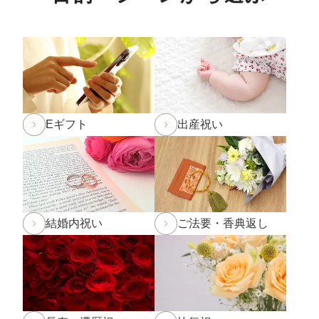
春の新作パンケーキ「SHINWA抹茶パンケーキ 大田い
ちご」「SHINWAパンケーキ いちごミルフィーユ」が3
月より登場です！
詳しくは
こちら
2025年2月22日 BSS山陰放送「JOY!＋」にて和田珍味
の
「ふぐ味醂干」
「ふぐ一夜干」
が紹介されました
Eギフト
出産祝い
2024年12月5日
実店舗の年末年始の営業時間について
年内発送受付は12月20日(金)11:59までとなります。
12
月20日(金)12:00以降のご注文は2025年1月10日(金)から
のお届け
となります。予めご了承下さい。
結婚内祝い
ご法要・香典返し
※もち・そば・かまぼこ商品の年内発送受付は12月13
日(金)までとなります。(予定よりも早く締め切る場合が
ございます。)
2024年11月1日
和田珍味「冬ギフト特集」開催中！11
月末までのご注文・ご予約は送料半額！