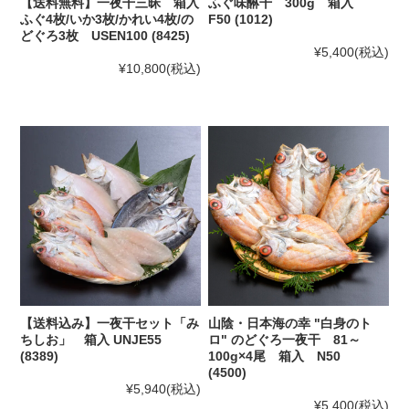
【送料無料】一夜干三昧 箱入
ふぐ味醂干 300g 箱入
ふぐ4枚/いか3枚/かれい4枚/の
F50 (1012)
どぐろ3枚 USEN100 (8425)
¥5,400
(税込)
¥10,800
(税込)
【送料込み】一夜干セット「み
山陰・日本海の幸 "白身のト
ちしお」 箱入 UNJE55
ロ" のどぐろ一夜干 81～
(8389)
100g×4尾 箱入 N50
(4500)
¥5,940
(税込)
¥5,400
(税込)