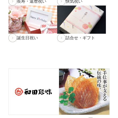
長寿・還暦祝い
快気祝い
2024年9月30日
【重要】配送料改定のお知らせ
2024年8月30日
大感謝祭「秋のうまいもん」開催中！
2024年8月27日 【和田珍味本店・福乃和からのお知ら
誕生日祝い
詰合せ・ギフト
せ[訂正]】
台風10号の影響により8月28日(水)を臨時休業とさせて
頂く予定でしたが、
台風の影響が少ないため
通常通り営業
することといたし
ました。
なお、台風の進路によっては29日(木)・30日(金)の営業
時間を変更する場合がございます。
ご来店予定の方は随時お知らせをご確認頂けますと幸い
です。
2024年7月30日 【お盆期間の発送に関するご案内】
お盆休みに伴い、下記の期間中はお荷物のご到着日とし
てお選びいただけません。
あらかじめご了承ください。