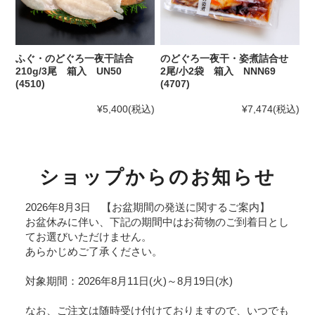
ふぐ・のどぐろ一夜干詰合
のどぐろ一夜干・姿煮詰合せ
210g/3尾 箱入 UN50
2尾/小2袋 箱入 NNN69
(4510)
(4707)
¥5,400
(税込)
¥7,474
(税込)
ショップからのお知らせ
2026年8月3日 【お盆期間の発送に関するご案内】
お盆休みに伴い、下記の期間中はお荷物のご到着日とし
てお選びいただけません。
あらかじめご了承ください。
対象期間：2026年8月11日(火)～8月19日(水)
なお、ご注文は随時受け付けておりますので、いつでも