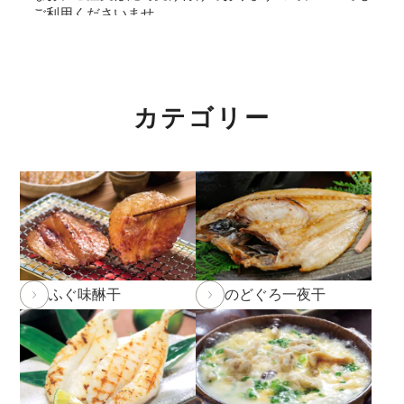
ご利用くださいませ。
2026年5月29日
和田珍味「夏ギフト特集」開催中！
2026年4月7日 【ゴールデンウィーク期間の営業に関
カテゴリー
するご案内】
期間中ご注文を承りますが、フリーダイヤル、メール等
の返信は4月25日（土）～6日（水）の期間をお休みと
させていただきますのでご了承ください。
また、
商品のお届けは5月9日(土)以降
となります。予め
ご了承ください。
ふぐ味醂干
のどぐろ一夜干
2026年2月27日
大感謝祭「春のうまいもん」開催中！
2026年2月5日 和田珍味本店にて「ふくの日フェア」
開催！2/7(土)～11(水)まで。
詳しくはこちら