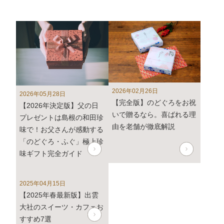
(火)から随時ご返信致します。
フリーダイヤル、メール等の返信は4月27日（土）～6
日（月）の期間をお休みとさせていただきますのでご了
承ください。
また、
商品のお届けは5月10日(金)以降
となります。予
めご了承ください。
2026年02月26日
2026年05月28日
2024年3月1日
大感謝祭「春のうまいもん」開催中！
【完全版】のどぐろをお祝
【2026年決定版】父の日
いで贈るなら。喜ばれる理
プレゼントは島根の和田珍
2024年2月8日 【本店カフェイベントのお知らせ】
由を老舗が徹底解説
味で！お父さんが感動する
2月9日は「ふくの日」
「のどぐろ・ふぐ」極上珍
2月9日より4日間、「ふくの日」イベント・抹茶フェア
味ギフト完全ガイド
を開催します。
詳しくはこちら
2025年04月15日
年内発送受付は12月22日(金)午前中までとなります。12
【2025年春最新版】出雲
月22日(金)午後以降のご注文は2024年1月12日(金)から
大社のスイーツ・カフェお
のお届けとなります。予めご了承下さい。
すすめ7選