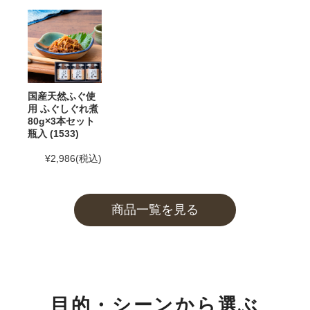
2025年5月30日
和田珍味「夏ギフト特集」開催中！
2025年4月23日 【ゴールデンウィーク期間の営業に関
するご案内】
期間中ご注文を承りますが、フリーダイヤル、メール等
国産天然ふぐ使
の返信は4月26日（土）～6日（火）の期間をお休みと
用 ふぐしぐれ煮
80g×3本セット
させていただきますのでご了承ください。
瓶入 (1533)
また、
商品のお届けは5月10日(土)以降
となります。予
¥2,986
(税込)
めご了承ください。
2025年2月28日
大感謝祭「春のうまいもん」開催中！
商品一覧を見る
2025年2月25日 【本店のお知らせ】
TWILIGHT EXPRESS 瑞風歓迎イベントを実施します！
詳しくは
こちら
2025年2月25日 【本店カフェのお知らせ】
目的・シーンから選ぶ