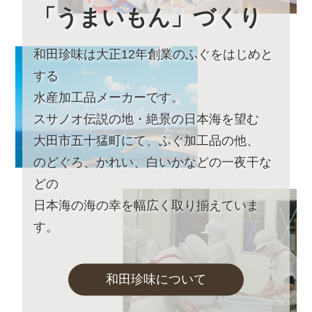
～みんなでカフェのアンバサダー♪～
「うまいもん」づくり
詳しくはこちら
和田珍味は大正12年創業のふぐをはじめと
2023年8月22日 【本店カフェイベントのお知らせ】
9月23日土曜日は朝イベント
する
「絶景×ヨガ～日常から離れ自分へのご褒美を～」
水産加工品メーカーです。
詳しくはこちら
スサノオ伝説の地・絶景の日本海を望む
2023年7月25日 【お盆期間の発送に関するご案内】
大田市五十猛町にて、ふぐ加工品の他、
お盆休みに伴い、下記の期間中はお荷物のご到着日とし
のどぐろ、かれい、白いかなどの一夜干な
てお選びいただけません。
あらかじめご了承ください。
どの
日本海の海の幸を幅広く取り揃えていま
対象期間：2023年8月13日(日)～8月22日(火)
す。
なお、ご注文は随時受け付けておりますので、いつでも
ご利用くださいませ。
和田珍味について
2023年5月26日
和田珍味「夏ギフト・お中元特集」開
催中！