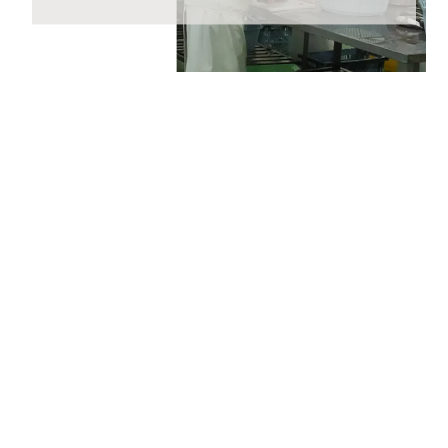
2023年5月25日 【重要なお知らせ】
2023年6月1日（木）からヤマト運輸の規定変更によ
り、荷物の送り状に記載された住所以外にお届け先を変
更（転送）する場合、送り状に記載されたお届け先から
変更後のお届け先までに生じた配送料を別途お支払いい
ただくこととなりました。
ご贈答用の場合でも荷物を受け取るお客さまに着払いで
ご負担いただくことになりますので、お届け先のご住所
をご入力いただく際には十分にご注意いただいた上でご
注文いただきますようよろしくお願いいたします。
2023年4月24日 【ゴールデンウィーク期間の営業に関
するご案内】
期間中ご注文を承りますが、ご注文の返信等は5月8日
(月)から随時ご返信致します。
フリーダイヤル、メール等の返信は4月29日（土）～7
日（日）の期間をお休みとさせていただきますのでご了