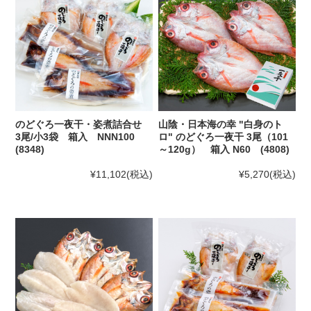
のどぐろ一夜干・姿煮詰合せ
山陰・日本海の幸 "白身のト
3尾/小3袋 箱入 NNN100
ロ" のどぐろ一夜干 3尾（101
(8348)
～120g） 箱入 N60 (4808)
¥11,102
(税込)
¥5,270
(税込)