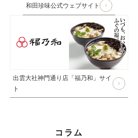
和田珍味公式ウェブサイト
対象期間：2024年8月12日(月)～8月20日(火)
なお、ご注文は随時受け付けておりますので、いつでも
ご利用くださいませ。
2024年6月10日
使えるニュース ランチバッグ様にてふ
ぐみそを紹介して頂きました
2024年6月1日
和田珍味「夏ギフト特集」開催中！
出雲大社神門通り店「福乃和」サイ
2024年5月15日 【本店カフェイベントのお知らせ】
大人気ソフトクリームを味わう「サンデーフェア」開催
ト
中！
詳しくはこちら
2024年4月24日 【ゴールデンウィーク期間の営業に関
するご案内】
コラム
期間中ご注文を承りますが、ご注文の返信等は5月7日