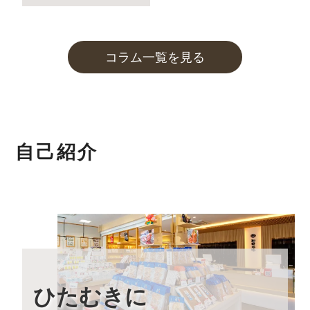
2023年12月8日
本店カフェの営業時間延長(夜カフェ)
について
コラム一覧を見る
2023年12月5日
実店舗の年末年始の営業時間について
2023年10月27日
和田珍味「冬ギフト特集」開催中！
11月末までのご注文・ご予約は送料半額！
自己紹介
2023年9月7日 【本店カフェイベントのお知らせ】
「お月見カフェ」
いつもの夜カフェよりも長く営業する、お月見カフェを
開催します。
詳しくはこちら
2023年9月1日
大感謝祭「秋のうまいもん」開催中！
最大約30%引の大特価です！
ひたむきに
2023年8月24日 【本店カフェイベントのお知らせ】
「絶景×写真」