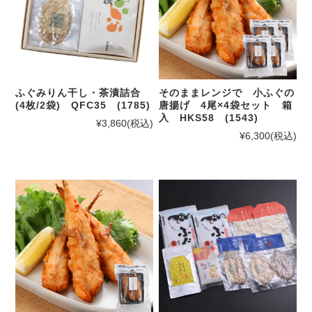
ふぐみりん干し・茶漬詰合
そのままレンジで 小ふぐの
(4枚/2袋) QFC35 (1785)
唐揚げ 4尾×4袋セット 箱
入 HKS58 (1543)
¥3,860
(税込)
¥6,300
(税込)