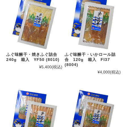
ふぐ味醂干・焼きふぐ詰合
ふぐ味醂干・いかロール詰
240g 箱入 YF50 (8010)
合 120g 箱入 FI37
(8004)
¥5,400
(税込)
¥4,000
(税込)