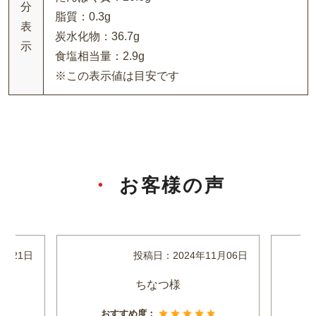
分
脂質：0.3g
表
炭水化物：36.7g
示
食塩相当量：2.9g
※この表示値は目安です
お客様の声
2月21日
投稿日：
2024年11月06日
ちなつ様
おすすめ度：