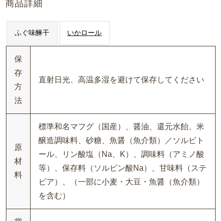
商品詳細
ふぐ味醂干
いかロール
保
存
直射日光、高温多湿を避けて保存してください
方
法
標準和名マフグ（国産）、醤油、還元水飴、米
醸造調味料、砂糖、魚醤（魚介類）／ソルビト
原
ール、リン酸塩（Na、K）、調味料（アミノ酸
材
等）、保存料（ソルビン酸Na）、甘味料（ステ
料
ビア）、（一部に小麦・大豆・魚醤（魚介類）
を含む）