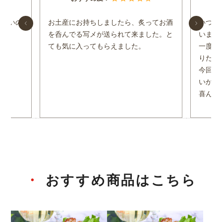
けないの
お土産にお持ちしましたら、炙ってお酒
いつも
を呑んでる写メが送られて来ました。と
います
ても気に入ってもらえました。
一度、
りたい
今回、
いかロ
喜んで
おすすめ商品はこちら