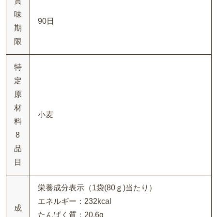
賞
味
90日
期
限
特
定
原
材
小麦
料
8
品
目
栄養成分表示（1袋(80ｇ)当たり）
エネルギー：232kcal
成
たんぱく質：20.6g