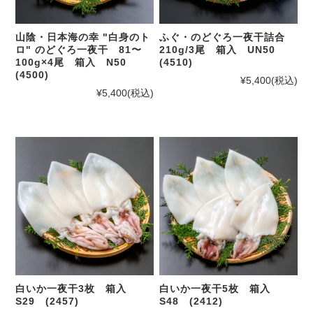
山陰・日本海の幸 "白身のト
ふぐ・のどぐろ一夜干詰合
ロ" のどぐろ一夜干 81〜
210g/3尾 箱入 UN50
100g×4尾 箱入 N50
(4510)
(4500)
¥5,400
(税込)
¥5,400
(税込)
白いか一夜干3枚 箱入
白いか一夜干5枚 箱入
S29 (2457)
S48 (2412)