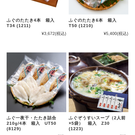
ふぐのたたき4本 箱入
ふぐのたたき6本 箱入
T34 (1211)
T50 (1210)
¥3,672
(税込)
¥5,400
(税込)
ふぐ一夜干・たたき詰合
ふぐぞうすいスープ（2人前
210g/4本 箱入 UT50
×5袋） 箱入 Z30
(8129)
(1223)