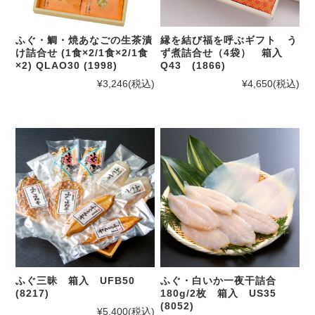
ふぐ・鯛・焼あなごの生茶漬
縁を結び福を呼ぶギフト う
け詰合せ (1食×2/1食×2/1食
ず煮詰合せ（4袋） 箱入
×2) QLAO30 (1998)
Q43 (1866)
¥3,246
(税込)
¥4,650
(税込)
ふぐ三昧 箱入 UFB50
ふぐ・白いか一夜干詰合
(8217)
180g/2枚 箱入 US35
(8052)
¥5,400
(税込)