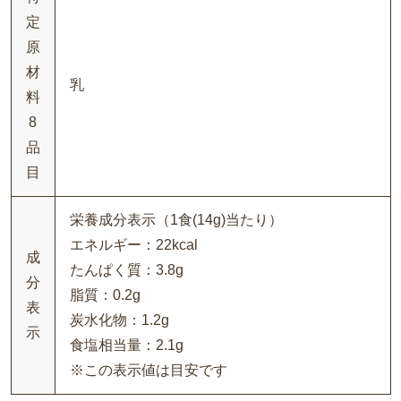
定
原
材
乳
料
8
品
目
栄養成分表示（1食(14g)当たり）
エネルギー：22kcal
成
たんぱく質：3.8g
分
脂質：0.2g
表
炭水化物：1.2g
示
食塩相当量：2.1g
※この表示値は目安です