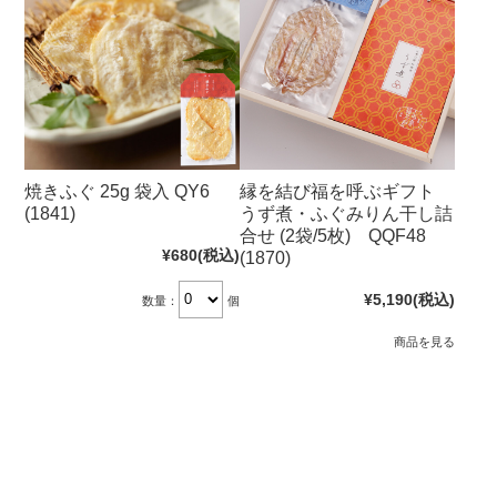
焼きふぐ 25g 袋入 QY6
縁を結び福を呼ぶギフト
(1841)
うず煮・ふぐみりん干し詰
合せ (2袋/5枚) QQF48
¥680
(税込)
(1870)
¥5,190
(税込)
数量：
個
商品を見る