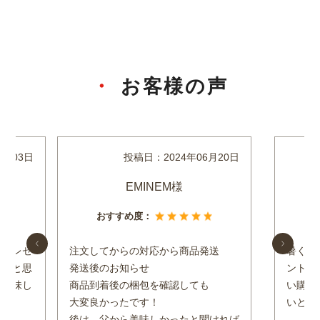
お客様の声
8月03日
投稿日：
2024年06月20日
EMINEM様
おすすめ度：
のプレゼ
注文してからの対応から商品発送
暑くて
けをと思
発送後のお知らせ
ントに
く美味し
商品到着後の梱包を確認しても
い購入
大変良かったです！
いと言
後は、父から美味しかったと聞ければ