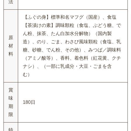
法
【ふぐの身】標準和名マフグ（国産）、食塩
【茶漬けの素】調味顆粒（食塩、ぶどう糖、で
ん粉、抹茶、たん白加水分解物）（国内製
原
造）、のり、ごま、わさび風味顆粒（食塩、乳
材
糖、砂糖、でん粉、その他）、みつば／調味料
料
（アミノ酸等）、香料、着色料（紅花黄、クチ
ナシ）、（一部に乳成分・大豆・ごまを含
む）
賞
味
180日
期
限
特