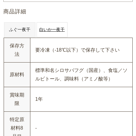
商品詳細
ふぐ一夜干
白いか一夜干
保存方
要冷凍（-18℃以下）で保存して下さい
法
標準和名シロサバフグ（国産）、食塩／ソ
原材料
ルビトール、調味料（アミノ酸等）
賞味期
1年
限
特定原
材料8
-