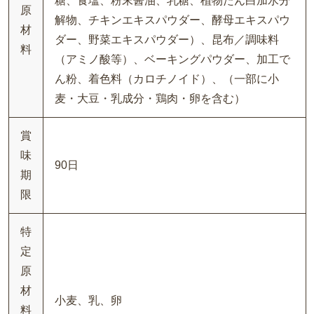
糖、食塩、粉末醤油、乳糖、植物たん白加水分
原
解物、チキンエキスパウダー、酵母エキスパウ
材
ダー、野菜エキスパウダー）、昆布／調味料
料
（アミノ酸等）、ベーキングパウダー、加工で
ん粉、着色料（カロチノイド）、（一部に小
麦・大豆・乳成分・鶏肉・卵を含む）
賞
味
90日
期
限
特
定
原
材
小麦、乳、卵
料