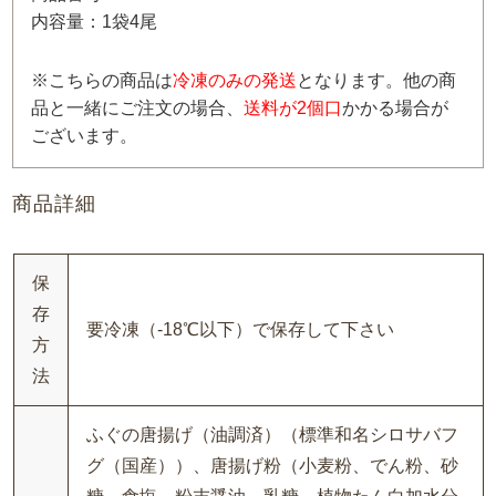
内容量：1袋4尾
※こちらの商品は
冷凍のみの発送
となります。他の商
品と一緒にご注文の場合、
送料が2個口
かかる場合が
ございます。
商品詳細
保
存
要冷凍（-18℃以下）で保存して下さい
方
法
ふぐの唐揚げ（油調済）（標準和名シロサバフ
グ（国産））、唐揚げ粉（小麦粉、でん粉、砂