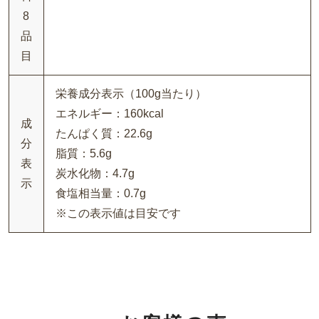
8
品
目
栄養成分表示（100g当たり）
エネルギー：160kcal
成
たんぱく質：22.6g
分
脂質：5.6g
表
炭水化物：4.7g
示
食塩相当量：0.7g
※この表示値は目安です