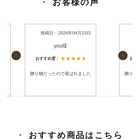
お客様の声
8日
投稿日：
2026年04月23日
you様
おすすめ度：
おす
。
贈り物だったので喜ばれました
贈り物
た。
おすすめ商品はこちら