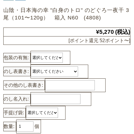
山陰・日本海の幸 "白身のトロ" のどぐろ一夜干 3
尾（101〜120g） 箱入 N60 (4808)
¥5,270
(税込)
[ポイント還元 52ポイント〜]
包装の有無:
のし表書き:
その他のし表書き:
のし名入れ:
手提げ袋:
数量:
個