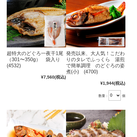
超特大のどぐろ一夜干1尾
発売以来、大人気！こだわ
（301〜350g） 袋入り
りのタレでふっくら 湯煎
(4532)
で簡単調理 のどぐろの姿
煮(小) (4700)
¥7,560
(税込)
¥1,944
(税込)
数量：
個