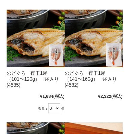
のどぐろ一夜干1尾
のどぐろ一夜干1尾
（101〜120g） 袋入り
（141〜160g） 袋入り
(4585)
(4582)
¥1,684
(税込)
¥2,322
(税込)
数量：
個