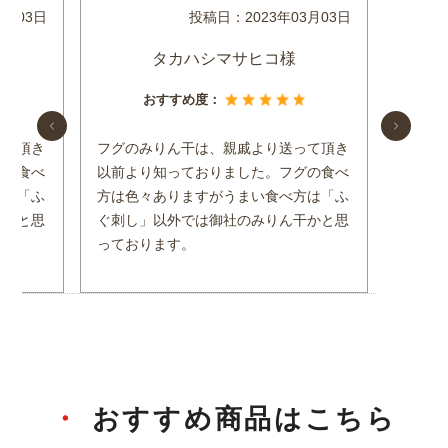
3月03日
投稿日：
2023年03月03日
タカハシマサヒコ様
おすすめ度：
って頂き
フグのみりん干は、親戚より送って頂き
グの食べ
以前より知っておりました。フグの食べ
方は「ふ
方は色々ありますがうまい食べ方は「ふ
干かと思
ぐ刺し」以外では御社のみりん干かと思
っております。
おすすめ商品はこちら