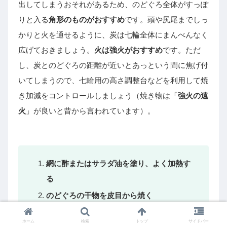
出してしまうおそれがあるため、のどぐろ全体がすっぽ
りと入る
角形のものがおすすめ
です。頭や尻尾までしっ
かりと火を通せるように、炭は七輪全体にまんべんなく
広げておきましょう。
火は強火がおすすめ
です。ただ
し、炭とのどぐろの距離が近いとあっという間に焦げ付
いてしまうので、七輪用の高さ調整台などを利用して焼
き加減をコントロールしましょう（焼き物は「
強火の遠
火
」が良いと昔から言われています）。
網に酢またはサラダ油を塗り、よく加熱す
る
のどぐろの干物を皮目から焼く
焼き加減を確認し、軽く焦げ目が付いたら
ホーム
検索
トップ
サイドバー