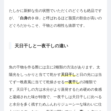
たしかに新鮮な生の状態でいただくのどぐろも絶品です
が、「
白身のトロ
」と呼ばれるほど脂質の割合が高いの
どぐろだからこそ、干物との相性も抜群です。
天日干しと一夜干しの違い
魚の干物を作る際には主に2種類の方法があります。太
陽光をしっかりと当てて乾かす
天日干し
と日の光には当
てず一晩夜風に当てて乾燥させる
一夜干し
の2種類で
す。天日干しの方は水分がより蒸発するため硬めの食感
と凝縮された味が特徴で、一夜干しは天日干しに比べる
と水分を多く残すためふんわりジューシーな味わいに仕