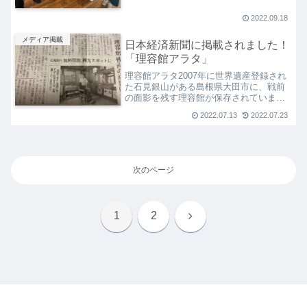
味本店「View＆Cafe Shinwa」を紹介し
ていただいた時の様子。いつも見ている
2022.09.18
あの番組...
メディア掲載
日本経済新聞に掲載されました！
「理容館アラタ」
理容館アラタ2007年に世界遺産登録され
た石見銀山がある島根県大田市に、戦前
の面影を残す理容館が保存されていま
す。それが理容館アラタ、大正末期から
2022.07.13
2022.07.23
昭和初期にかけて地元の荒田夫妻が開業
した理容館です。80年代に店はしめてい
ましたが、和田珍味の...
次のページ
次
1
2
へ