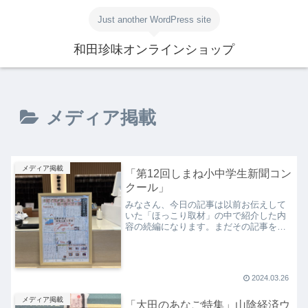
Just another WordPress site
和田珍味オンラインショップ
メディア掲載
メディア掲載
「第12回しまね小中学生新聞コン
クール」
みなさん、今日の記事は以前お伝えして
いた「ほっこり取材」の中で紹介した内
容の続編になります。まだその記事を読
んでいないよ。という方は合わせて「ほ
っこり取材」の記事もご覧になってみて
ください。下の画像をクリック・タップ
で読むことができます。新...
2024.03.26
メディア掲載
「大田のあなご特集」山陰経済ウ