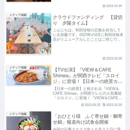
店内カフェ「VIEW＆CAFE Shinwa」の
2023.10.30
歴史、リニューアル後の様子【2023年9月
時...
メディア掲載
クラウドファンディング 【貸切
り 夕陽タイム】
こんにちは、和田珍味の広報を担当して
いる加藤です。2023年の4月に和田珍味本
店がリニューアルしたことはご存じです
か？和田珍味本店内のカフェVIEW＆
CAFE Shinwaのカフェスペースを大きく
増設し、新たに外席のSHINWAテラスが
でき...
2023.10.05
メディア掲載
【TV出演】『VIEW＆CAFE
Shinwa』が関西テレビ「スロイ
ジ」に登場！【日本一の絶景カフ
ェ】
【日本一の絶景】と称される『VIEW＆
CAFE Shinwa』が関西テレビの人気番組
「スロイジ」に登場！『VIEW＆CAFE
Shinwa』そして番組内で紹介された「ふ
2023.05.25
2023.10.19
ぐと野菜の和風カレー」をはじめ通販で
も購入可能な人気メニューを紹介しま
メディア掲載
「おひとり様 ふぐ寄せ鍋・鯛寄
す。
せ鍋」報道向け試食会開催
今回の記事２０２２年１０月２７日に実