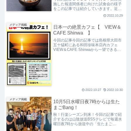
施した報道関係者に向けた試食会の様子
をこの記事では紹介していきます。近年
の和田珍味の商品開発のコンセプト、時
2022.10.29
代の変化に合わせて進化していく姿勢も
お伝えすることができればと思いますの
メディア掲載
日本一の絶景カフェ【 VIEW＆
で、最後までご覧になって...
CAFE Shinwa 】
今回の記事今回の記事では島根県大田市
五十猛町にある和田珍味本店内カフェ
VIEW＆CAFE Shinwaから一望できる景
色について紹介していきます。皆さんは
とるぱという言葉をご存じでしょうか。
あまり聞きなじみのない言葉だと思いま
す。この言葉は...
2022.10.27
2022.10.30
メディア掲載
10月5日水曜日夜7時からは生た
まごBang！
秋！行楽シーズン到来！今回の記事で紹
介するのは山陰放送BSSテレビで毎週水
曜日夜7時から放送中の「生たまご
Bang！」内の秋のドライブ特集で和田珍