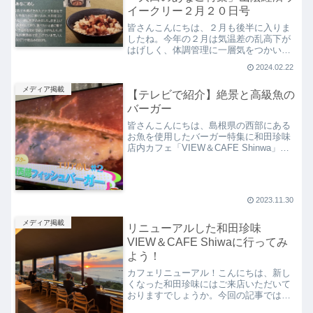
イークリー２月２０日号
皆さんこんにちは、２月も後半に入りま
したね。今年の２月は気温差の乱高下が
はげしく、体調管理に一層気をつかいま
した。寒さと乾燥でお肌のケアにも気を
2024.02.22
使っている方が多いのではないでしょう
か」、今回の記事ではスタミナをつける
メディア掲載
【テレビで紹介】絶景と高級魚の
のにぴったりな食材「あな...
バーガー
皆さんこんにちは、島根県の西部にある
お魚を使用したバーガー特集に和田珍味
店内カフェ「VIEW＆CAFE Shinwa」が
登場し、紹介していただきました。この
記事では番組内で紹介された高級魚を使
用したバーガーと、カフェから見える景
色と合わせて...
2023.11.30
メディア掲載
リニューアルした和田珍味
VIEW＆CAFE Shiwaに行ってみ
よう！
カフェリニューアル！こんにちは、新し
くなった和田珍味にはご来店いただいて
おりますでしょうか。今回の記事では
2023年4月にリニューアルした和田珍味本