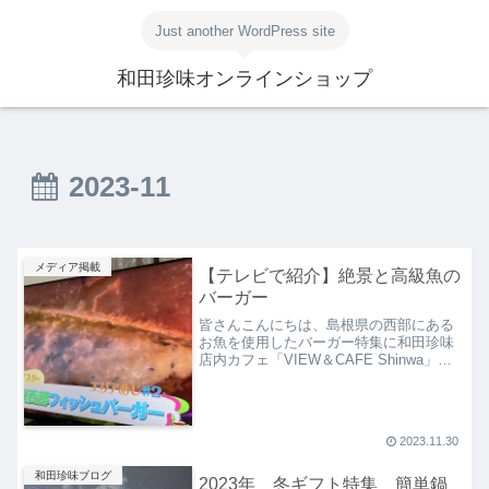
Just another WordPress site
和田珍味オンラインショップ
2023-11
メディア掲載
【テレビで紹介】絶景と高級魚の
バーガー
皆さんこんにちは、島根県の西部にある
お魚を使用したバーガー特集に和田珍味
店内カフェ「VIEW＆CAFE Shinwa」が
登場し、紹介していただきました。この
記事では番組内で紹介された高級魚を使
用したバーガーと、カフェから見える景
色と合わせて...
2023.11.30
和田珍味ブログ
2023年 冬ギフト特集 簡単鍋