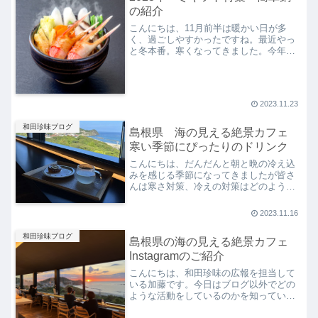
の紹介
こんにちは、11月前半は暖かい日が多
く、過ごしやすかったですね。最近やっ
と冬本番。寒くなってきました。今年の
和田珍味のお歳暮・冬ギフトは10月30日
から12月22日まで、送料の半額期間は11
月30日までとなっております。冬に選ば
れている商品...
2023.11.23
和田珍味ブログ
島根県 海の見える絶景カフェ
寒い季節にぴったりのドリンク
こんにちは、だんだんと朝と晩の冷え込
みを感じる季節になってきましたが皆さ
んは寒さ対策、冷えの対策はどのように
していますでしょうか。生姜などに含ま
れるショウガオールを食事に取り入れた
2023.11.16
り、湯たんぽを使用したりと温かい食べ
物・グッズを上手に使いこ...
和田珍味ブログ
島根県の海の見える絶景カフェ
Instagramのご紹介
こんにちは、和田珍味の広報を担当して
いる加藤です。今日はブログ以外でどの
ような活動をしているのかを知っていた
だこうと思い、和田珍味・和田珍味本店