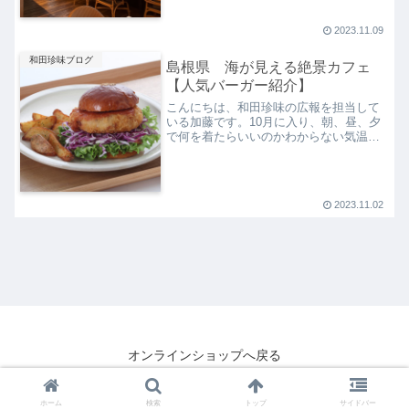
内カフェVIEW＆CAFE Shinwaの
Instagramについて紹介していこうと思い
ます。イ...
2023.11.09
和田珍味ブログ
島根県 海が見える絶景カフェ
【人気バーガー紹介】
こんにちは、和田珍味の広報を担当して
いる加藤です。10月に入り、朝、昼、夕
で何を着たらいいのかわからない気温に
なってきました。朝空腹の状態で歩くと
脂肪燃焼に聞くという話を聞き、朝早め
に起きて30分ほどウォーキングを始めま
した。朝の空気はひん...
2023.11.02
オンラインショップへ戻る
Copyright © 2021 和田珍味オンラインショップ All Rights Reserved.
ホーム
検索
トップ
サイドバー