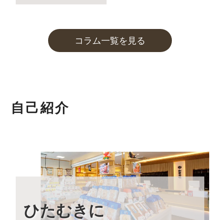
2023年12月8日
本店カフェの営業時間延長(夜カフェ)
について
コラム一覧を見る
2023年12月5日
実店舗の年末年始の営業時間について
2023年10月27日
和田珍味「冬ギフト特集」開催中！
11月末までのご注文・ご予約は送料半額！
自己紹介
2023年9月7日 【本店カフェイベントのお知らせ】
「お月見カフェ」
いつもの夜カフェよりも長く営業する、お月見カフェを
開催します。
詳しくはこちら
2023年9月1日
大感謝祭「秋のうまいもん」開催中！
最大約30%引の大特価です！
ひたむきに
2023年8月24日 【本店カフェイベントのお知らせ】
「絶景×写真」