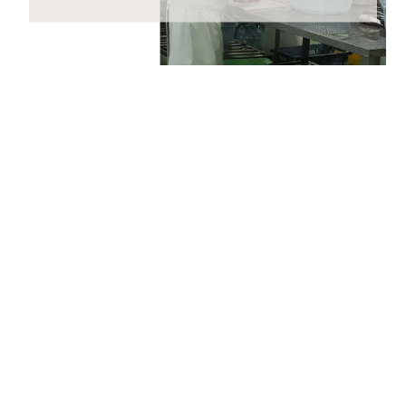
2023年5月25日 【重要なお知らせ】
2023年6月1日（木）からヤマト運輸の規定変更によ
り、荷物の送り状に記載された住所以外にお届け先を変
更（転送）する場合、送り状に記載されたお届け先から
変更後のお届け先までに生じた配送料を別途お支払いい
ただくこととなりました。
ご贈答用の場合でも荷物を受け取るお客さまに着払いで
ご負担いただくことになりますので、お届け先のご住所
をご入力いただく際には十分にご注意いただいた上でご
注文いただきますようよろしくお願いいたします。
2023年4月24日 【ゴールデンウィーク期間の営業に関
するご案内】
期間中ご注文を承りますが、ご注文の返信等は5月8日
(月)から随時ご返信致します。
フリーダイヤル、メール等の返信は4月29日（土）～7
日（日）の期間をお休みとさせていただきますのでご了