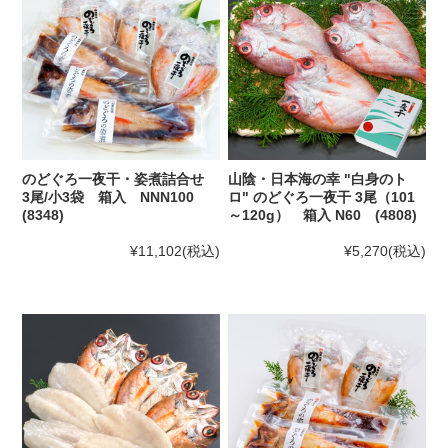
のどぐろ一夜干・姿煮詰合せ
山陰・日本海の幸 "白身のト
3尾/小3袋 箱入 NNN100
ロ" のどぐろ一夜干 3尾（101
(8348)
～120g） 箱入 N60 (4808)
¥11,102
(税込)
¥5,270
(税込)