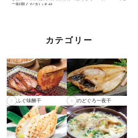
ご利用くださいませ。
2026年5月29日
和田珍味「夏ギフト特集」開催中！
2026年4月7日 【ゴールデンウィーク期間の営業に関
カテゴリー
するご案内】
期間中ご注文を承りますが、フリーダイヤル、メール等
の返信は4月25日（土）～6日（水）の期間をお休みと
させていただきますのでご了承ください。
また、
商品のお届けは5月9日(土)以降
となります。予め
ご了承ください。
ふぐ味醂干
のどぐろ一夜干
2026年2月27日
大感謝祭「春のうまいもん」開催中！
2026年2月5日 和田珍味本店にて「ふくの日フェア」
開催！2/7(土)～11(水)まで。
詳しくはこちら