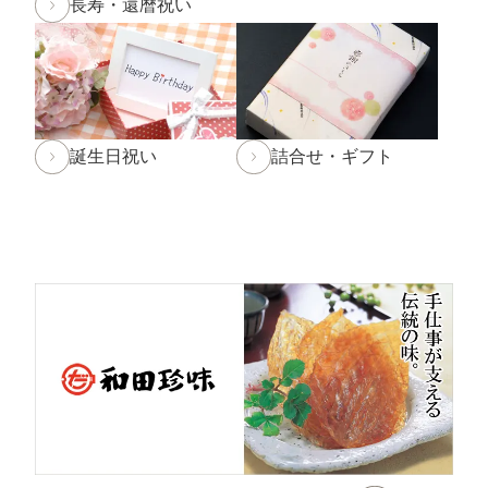
長寿・還暦祝い
2024年9月30日
【重要】配送料改定のお知らせ
2024年8月30日
大感謝祭「秋のうまいもん」開催中！
2024年8月27日 【和田珍味本店・福乃和からのお知ら
誕生日祝い
詰合せ・ギフト
せ[訂正]】
台風10号の影響により8月28日(水)を臨時休業とさせて
頂く予定でしたが、
台風の影響が少ないため
通常通り営業
することといたし
ました。
なお、台風の進路によっては29日(木)・30日(金)の営業
時間を変更する場合がございます。
ご来店予定の方は随時お知らせをご確認頂けますと幸い
です。
2024年7月30日 【お盆期間の発送に関するご案内】
お盆休みに伴い、下記の期間中はお荷物のご到着日とし
てお選びいただけません。
あらかじめご了承ください。