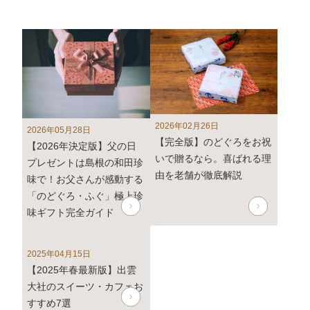
(火)から随時ご返信致します。
フリーダイヤル、メール等の返信は4月27日（土）～6
日（月）の期間をお休みとさせていただきますのでご了
承ください。
また、
商品のお届けは5月10日(金)以降
となります。予
めご了承ください。
2026年02月26日
2026年05月28日
2024年3月1日
大感謝祭「春のうまいもん」開催中！
【完全版】のどぐろをお祝
【2026年決定版】父の日
いで贈るなら。喜ばれる理
プレゼントは島根の和田珍
2024年2月8日 【本店カフェイベントのお知らせ】
由を老舗が徹底解説
味で！お父さんが感動する
2月9日は「ふくの日」
「のどぐろ・ふぐ」極上珍
2月9日より4日間、「ふくの日」イベント・抹茶フェア
味ギフト完全ガイド
を開催します。
詳しくはこちら
2025年04月15日
年内発送受付は12月22日(金)午前中までとなります。12
【2025年春最新版】出雲
月22日(金)午後以降のご注文は2024年1月12日(金)から
大社のスイーツ・カフェお
のお届けとなります。予めご了承下さい。
すすめ7選