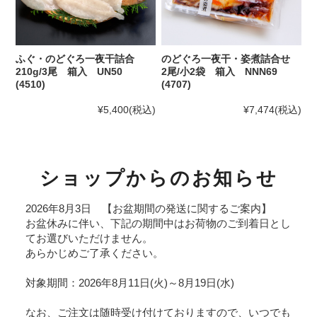
ふぐ・のどぐろ一夜干詰合
のどぐろ一夜干・姿煮詰合せ
210g/3尾 箱入 UN50
2尾/小2袋 箱入 NNN69
(4510)
(4707)
¥5,400
(税込)
¥7,474
(税込)
ショップからのお知らせ
2026年8月3日 【お盆期間の発送に関するご案内】
お盆休みに伴い、下記の期間中はお荷物のご到着日とし
てお選びいただけません。
あらかじめご了承ください。
対象期間：2026年8月11日(火)～8月19日(水)
なお、ご注文は随時受け付けておりますので、いつでも