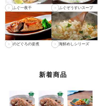
2026年1月19日
本店カフェの休止について
ふぐ一夜干
ふぐぞうすいスープ
2026年1月10日 本店カフェにて「チョコレートフェ
ア」開催中！3/1(日)まで。
詳しくはこちら
2026年1月8日 NHK「あさイチ」にて福乃和をご紹介
いただきました！
詳しくはこちら
のどぐろの姿煮
海鮮めしシリーズ
2025年12月24日
実店舗の年末年始の営業時間につい
て
年内発送受付は12月23日(火)11:59までとなります。
12月23日(火)12:00以降のご注文は2026年1月10日
(土)からのお届け
となります。予めご了承下さい。
新着商品
※もち・そば・かまぼこ商品の年内発送受付は12月
12日(金)までとなります。(予定よりも早く締め切る
場合がございます。)
※前入金のお客様につきまして、年内発送の受付は