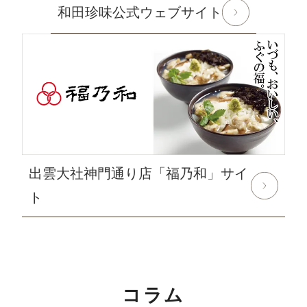
和田珍味公式ウェブサイト
対象期間：2024年8月12日(月)～8月20日(火)
なお、ご注文は随時受け付けておりますので、いつでも
ご利用くださいませ。
2024年6月10日
使えるニュース ランチバッグ様にてふ
ぐみそを紹介して頂きました
2024年6月1日
和田珍味「夏ギフト特集」開催中！
出雲大社神門通り店「福乃和」サイ
2024年5月15日 【本店カフェイベントのお知らせ】
大人気ソフトクリームを味わう「サンデーフェア」開催
ト
中！
詳しくはこちら
2024年4月24日 【ゴールデンウィーク期間の営業に関
するご案内】
コラム
期間中ご注文を承りますが、ご注文の返信等は5月7日