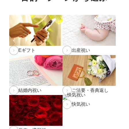
春の新作パンケーキ「SHINWA抹茶パンケーキ 大田い
ちご」「SHINWAパンケーキ いちごミルフィーユ」が3
月より登場です！
詳しくは
こちら
2025年2月22日 BSS山陰放送「JOY!＋」にて和田珍味
の
「ふぐ味醂干」
「ふぐ一夜干」
が紹介されました
Eギフト
出産祝い
2024年12月5日
実店舗の年末年始の営業時間について
年内発送受付は12月20日(金)11:59までとなります。
12
月20日(金)12:00以降のご注文は2025年1月10日(金)から
のお届け
となります。予めご了承下さい。
結婚内祝い
ご法要・香典返し
※もち・そば・かまぼこ商品の年内発送受付は12月13
日(金)までとなります。(予定よりも早く締め切る場合が
ございます。)
快気祝い
2024年11月1日
和田珍味「冬ギフト特集」開催中！11
月末までのご注文・ご予約は送料半額！