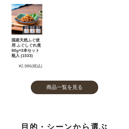
2025年5月30日
和田珍味「夏ギフト特集」開催中！
2025年4月23日 【ゴールデンウィーク期間の営業に関
するご案内】
期間中ご注文を承りますが、フリーダイヤル、メール等
国産天然ふぐ使
の返信は4月26日（土）～6日（火）の期間をお休みと
用 ふぐしぐれ煮
80g×3本セット
させていただきますのでご了承ください。
瓶入 (1533)
また、
商品のお届けは5月10日(土)以降
となります。予
¥2,986
(税込)
めご了承ください。
2025年2月28日
大感謝祭「春のうまいもん」開催中！
商品一覧を見る
2025年2月25日 【本店のお知らせ】
TWILIGHT EXPRESS 瑞風歓迎イベントを実施します！
詳しくは
こちら
2025年2月25日 【本店カフェのお知らせ】
目的・シーンから選ぶ