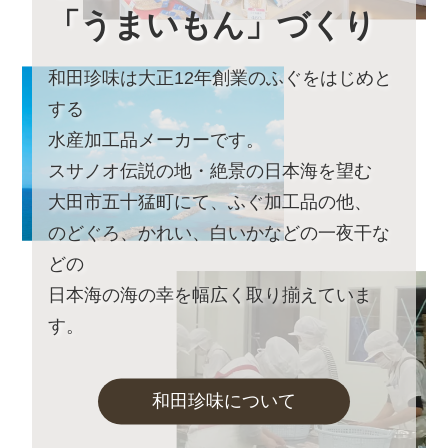
～みんなでカフェのアンバサダー♪～
「うまいもん」づくり
詳しくはこちら
和田珍味は大正12年創業のふぐをはじめと
2023年8月22日 【本店カフェイベントのお知らせ】
9月23日土曜日は朝イベント
する
「絶景×ヨガ～日常から離れ自分へのご褒美を～」
水産加工品メーカーです。
詳しくはこちら
スサノオ伝説の地・絶景の日本海を望む
2023年7月25日 【お盆期間の発送に関するご案内】
大田市五十猛町にて、ふぐ加工品の他、
お盆休みに伴い、下記の期間中はお荷物のご到着日とし
のどぐろ、かれい、白いかなどの一夜干な
てお選びいただけません。
あらかじめご了承ください。
どの
日本海の海の幸を幅広く取り揃えていま
対象期間：2023年8月13日(日)～8月22日(火)
す。
なお、ご注文は随時受け付けておりますので、いつでも
ご利用くださいませ。
和田珍味について
2023年5月26日
和田珍味「夏ギフト・お中元特集」開
催中！