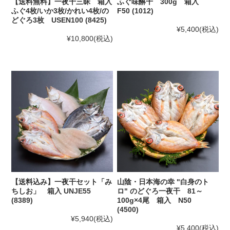
【送料無料】一夜干三昧 箱入
ふぐ味醂干 300g 箱入
ふぐ4枚/いか3枚/かれい4枚/の
F50 (1012)
どぐろ3枚 USEN100 (8425)
¥5,400
(税込)
¥10,800
(税込)
【送料込み】一夜干セット「み
山陰・日本海の幸 "白身のト
ちしお」 箱入 UNJE55
ロ" のどぐろ一夜干 81～
(8389)
100g×4尾 箱入 N50
(4500)
¥5,940
(税込)
¥5,400
(税込)