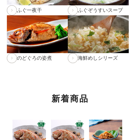
2026年1月19日
本店カフェの休止について
ふぐ一夜干
ふぐぞうすいスープ
2026年1月10日 本店カフェにて「チョコレートフェ
ア」開催中！3/1(日)まで。
詳しくはこちら
2026年1月8日 NHK「あさイチ」にて福乃和をご紹介
いただきました！
詳しくはこちら
のどぐろの姿煮
海鮮めしシリーズ
2025年12月24日
実店舗の年末年始の営業時間につい
て
年内発送受付は12月23日(火)11:59までとなります。
12月23日(火)12:00以降のご注文は2026年1月10日
(土)からのお届け
となります。予めご了承下さい。
新着商品
※もち・そば・かまぼこ商品の年内発送受付は12月
12日(金)までとなります。(予定よりも早く締め切る
場合がございます。)
※前入金のお客様につきまして、年内発送の受付は