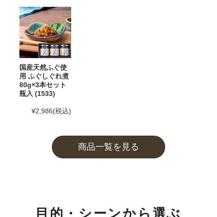
2025年5月30日
和田珍味「夏ギフト特集」開催中！
2025年4月23日 【ゴールデンウィーク期間の営業に関
するご案内】
期間中ご注文を承りますが、フリーダイヤル、メール等
国産天然ふぐ使
の返信は4月26日（土）～6日（火）の期間をお休みと
用 ふぐしぐれ煮
80g×3本セット
させていただきますのでご了承ください。
瓶入 (1533)
また、
商品のお届けは5月10日(土)以降
となります。予
¥2,986
(税込)
めご了承ください。
2025年2月28日
大感謝祭「春のうまいもん」開催中！
商品一覧を見る
2025年2月25日 【本店のお知らせ】
TWILIGHT EXPRESS 瑞風歓迎イベントを実施します！
詳しくは
こちら
2025年2月25日 【本店カフェのお知らせ】
目的・シーンから選ぶ