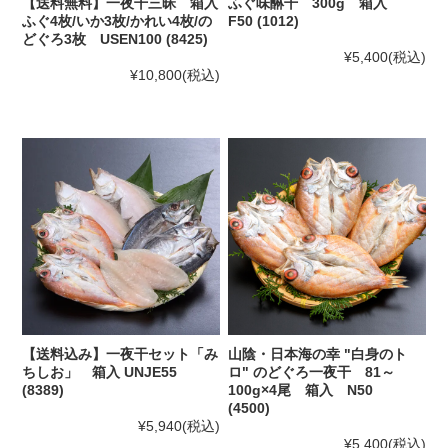
【送料無料】一夜干三昧 箱入
ふぐ味醂干 300g 箱入
ふぐ4枚/いか3枚/かれい4枚/の
F50 (1012)
どぐろ3枚 USEN100 (8425)
¥5,400
(税込)
¥10,800
(税込)
【送料込み】一夜干セット「み
山陰・日本海の幸 "白身のト
ちしお」 箱入 UNJE55
ロ" のどぐろ一夜干 81～
(8389)
100g×4尾 箱入 N50
(4500)
¥5,940
(税込)
¥5,400
(税込)