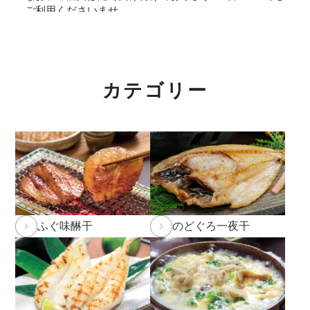
ご利用くださいませ。
2026年5月29日
和田珍味「夏ギフト特集」開催中！
2026年4月7日 【ゴールデンウィーク期間の営業に関
カテゴリー
するご案内】
期間中ご注文を承りますが、フリーダイヤル、メール等
の返信は4月25日（土）～6日（水）の期間をお休みと
させていただきますのでご了承ください。
また、
商品のお届けは5月9日(土)以降
となります。予め
ご了承ください。
ふぐ味醂干
のどぐろ一夜干
2026年2月27日
大感謝祭「春のうまいもん」開催中！
2026年2月5日 和田珍味本店にて「ふくの日フェア」
開催！2/7(土)～11(水)まで。
詳しくはこちら