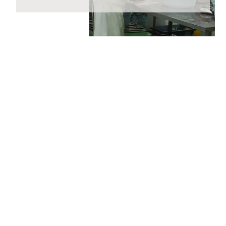
2023年5月25日 【重要なお知らせ】
2023年6月1日（木）からヤマト運輸の規定変更によ
り、荷物の送り状に記載された住所以外にお届け先を変
更（転送）する場合、送り状に記載されたお届け先から
変更後のお届け先までに生じた配送料を別途お支払いい
ただくこととなりました。
ご贈答用の場合でも荷物を受け取るお客さまに着払いで
ご負担いただくことになりますので、お届け先のご住所
をご入力いただく際には十分にご注意いただいた上でご
注文いただきますようよろしくお願いいたします。
2023年4月24日 【ゴールデンウィーク期間の営業に関
するご案内】
期間中ご注文を承りますが、ご注文の返信等は5月8日
(月)から随時ご返信致します。
フリーダイヤル、メール等の返信は4月29日（土）～7
日（日）の期間をお休みとさせていただきますのでご了