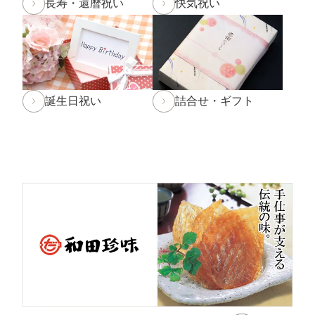
長寿・還暦祝い
快気祝い
2024年9月30日
【重要】配送料改定のお知らせ
2024年8月30日
大感謝祭「秋のうまいもん」開催中！
2024年8月27日 【和田珍味本店・福乃和からのお知ら
誕生日祝い
詰合せ・ギフト
せ[訂正]】
台風10号の影響により8月28日(水)を臨時休業とさせて
頂く予定でしたが、
台風の影響が少ないため
通常通り営業
することといたし
ました。
なお、台風の進路によっては29日(木)・30日(金)の営業
時間を変更する場合がございます。
ご来店予定の方は随時お知らせをご確認頂けますと幸い
です。
2024年7月30日 【お盆期間の発送に関するご案内】
お盆休みに伴い、下記の期間中はお荷物のご到着日とし
てお選びいただけません。
あらかじめご了承ください。