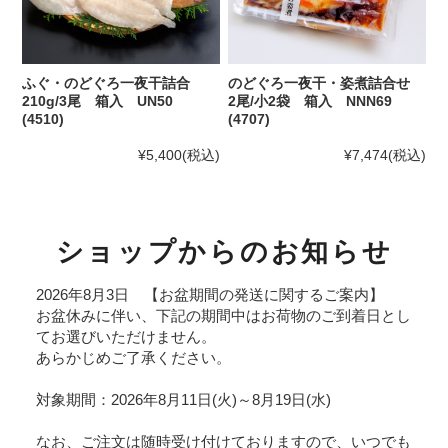
ふぐ・のどぐろ一夜干詰合
のどぐろ一夜干・姿煮詰合せ
210g/3尾 箱入 UN50
2尾/小2袋 箱入 NNN69
(4510)
(4707)
¥5,400
(税込)
¥7,474
(税込)
ショップからのお知らせ
2026年8月3日 【お盆期間の発送に関するご案内】
お盆休みに伴い、下記の期間中はお荷物のご到着日とし
てお選びいただけません。
あらかじめご了承ください。
対象期間：2026年8月11日(火)～8月19日(水)
なお、ご注文は随時受け付けておりますので、いつでも