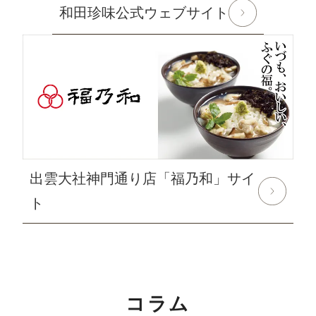
和田珍味公式ウェブサイト
対象期間：2024年8月12日(月)～8月20日(火)
なお、ご注文は随時受け付けておりますので、いつでも
ご利用くださいませ。
2024年6月10日
使えるニュース ランチバッグ様にてふ
ぐみそを紹介して頂きました
2024年6月1日
和田珍味「夏ギフト特集」開催中！
出雲大社神門通り店「福乃和」サイ
2024年5月15日 【本店カフェイベントのお知らせ】
大人気ソフトクリームを味わう「サンデーフェア」開催
ト
中！
詳しくはこちら
2024年4月24日 【ゴールデンウィーク期間の営業に関
するご案内】
コラム
期間中ご注文を承りますが、ご注文の返信等は5月7日