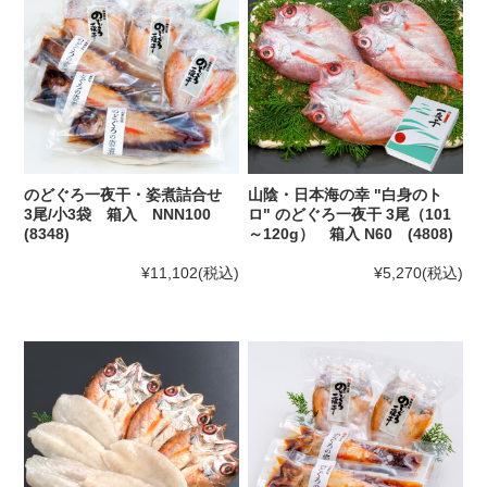
のどぐろ一夜干・姿煮詰合せ
山陰・日本海の幸 "白身のト
3尾/小3袋 箱入 NNN100
ロ" のどぐろ一夜干 3尾（101
(8348)
～120g） 箱入 N60 (4808)
¥11,102
(税込)
¥5,270
(税込)