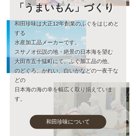
～みんなでカフェのアンバサダー♪～
「うまいもん」づくり
詳しくはこちら
和田珍味は大正12年創業のふぐをはじめと
2023年8月22日 【本店カフェイベントのお知らせ】
9月23日土曜日は朝イベント
する
「絶景×ヨガ～日常から離れ自分へのご褒美を～」
水産加工品メーカーです。
詳しくはこちら
スサノオ伝説の地・絶景の日本海を望む
2023年7月25日 【お盆期間の発送に関するご案内】
大田市五十猛町にて、ふぐ加工品の他、
お盆休みに伴い、下記の期間中はお荷物のご到着日とし
のどぐろ、かれい、白いかなどの一夜干な
てお選びいただけません。
あらかじめご了承ください。
どの
日本海の海の幸を幅広く取り揃えていま
対象期間：2023年8月13日(日)～8月22日(火)
す。
なお、ご注文は随時受け付けておりますので、いつでも
ご利用くださいませ。
和田珍味について
2023年5月26日
和田珍味「夏ギフト・お中元特集」開
催中！