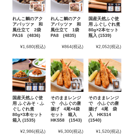
12月12日(金)までとなります。12月13日(土)以降の
ご注文はお支払い方法変更、またはご注文キャンセ
ルのご案内を行う場合がございます。ご了承下さ
れんこ鯛のアク
れんこ鯛のアク
国産天然ふぐ使
い。
アパッツァ 和
アパッツァ 和
用 ふぐしぐれ煮
風仕立て 2袋
風仕立て 1袋
80g×2本セット
2025年10月24日
「冬ギフト特集」開催中！11月末ま
PA16 (4836)
PA8 (4835)
瓶入 (1539)
でのご注文・ご予約は送料半額！
¥1,680
(税込)
¥864
(税込)
¥2,052
(税込)
2025年8月29日
大感謝祭「秋のうまいもん」開催中！
2025年10月16日(木)まで
2025年7月29日 【お盆期間の発送に関するご案内】
お盆休みに伴い、下記の期間中はお荷物のご到着日とし
てお選びいただけません。
国産天然ふぐ使
そのままレンジ
そのままレンジ
あらかじめご了承ください。
用 ふぐみそ・ふ
で 小ふぐの唐
で 小ふぐの唐
ぐしぐれ煮
揚げ 4尾×4袋
揚げ 4尾 袋
対象期間：2025年8月12日(火)～8月20日(水)
80g×3本セット
セット 箱入
入 HKS14
箱入 (1535)
HKS58 (1543)
(1540)
なお、ご注文は随時受け付けておりますので、いつでも
ご利用くださいませ。
¥2,986
(税込)
¥6,300
(税込)
¥1,520
(税込)