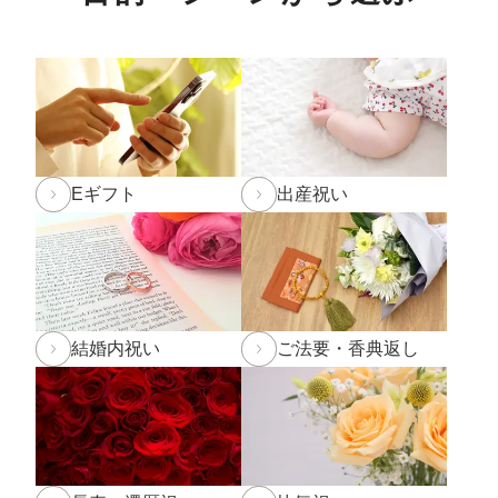
春の新作パンケーキ「SHINWA抹茶パンケーキ 大田い
ちご」「SHINWAパンケーキ いちごミルフィーユ」が3
月より登場です！
詳しくは
こちら
2025年2月22日 BSS山陰放送「JOY!＋」にて和田珍味
の
「ふぐ味醂干」
「ふぐ一夜干」
が紹介されました
Eギフト
出産祝い
2024年12月5日
実店舗の年末年始の営業時間について
年内発送受付は12月20日(金)11:59までとなります。
12
月20日(金)12:00以降のご注文は2025年1月10日(金)から
のお届け
となります。予めご了承下さい。
結婚内祝い
ご法要・香典返し
※もち・そば・かまぼこ商品の年内発送受付は12月13
日(金)までとなります。(予定よりも早く締め切る場合が
ございます。)
2024年11月1日
和田珍味「冬ギフト特集」開催中！11
月末までのご注文・ご予約は送料半額！