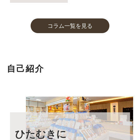
2023年12月8日
本店カフェの営業時間延長(夜カフェ)
について
コラム一覧を見る
2023年12月5日
実店舗の年末年始の営業時間について
2023年10月27日
和田珍味「冬ギフト特集」開催中！
11月末までのご注文・ご予約は送料半額！
自己紹介
2023年9月7日 【本店カフェイベントのお知らせ】
「お月見カフェ」
いつもの夜カフェよりも長く営業する、お月見カフェを
開催します。
詳しくはこちら
2023年9月1日
大感謝祭「秋のうまいもん」開催中！
最大約30%引の大特価です！
ひたむきに
2023年8月24日 【本店カフェイベントのお知らせ】
「絶景×写真」