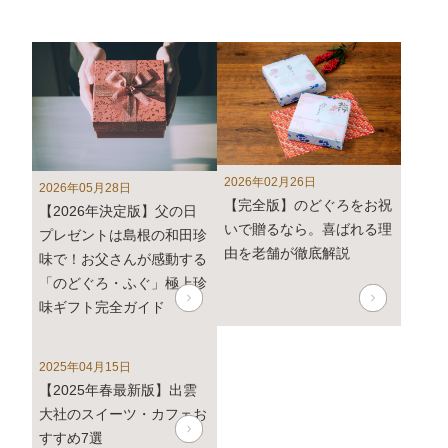
(火)から随時ご返信致します。
フリーダイヤル、メール等の返信は4月27日（土）～6
日（月）の期間をお休みとさせていただきますのでご了
承ください。
また、
商品のお届けは5月10日(金)以降
となります。予
めご了承ください。
2026年02月26日
2026年05月28日
2024年3月1日
大感謝祭「春のうまいもん」開催中！
【完全版】のどぐろをお祝
【2026年決定版】父の日
いで贈るなら。喜ばれる理
プレゼントは島根の和田珍
2024年2月8日 【本店カフェイベントのお知らせ】
由を老舗が徹底解説
味で！お父さんが感動する
2月9日は「ふくの日」
「のどぐろ・ふぐ」極上珍
2月9日より4日間、「ふくの日」イベント・抹茶フェア
味ギフト完全ガイド
を開催します。
詳しくはこちら
2025年04月15日
年内発送受付は12月22日(金)午前中までとなります。12
【2025年春最新版】出雲
月22日(金)午後以降のご注文は2024年1月12日(金)から
大社のスイーツ・カフェお
のお届けとなります。予めご了承下さい。
すすめ7選