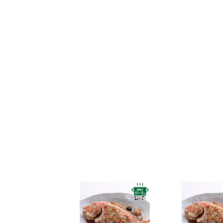
なお、ご注文は随時受け付けておりますので、いつで
2025年5月30日
和田珍味「夏ギフト特集」開催中！
2025年4月23日 【ゴールデンウィーク期間の営業に
期間中ご注文を承りますが、フリーダイヤル、メール等
また、
商品のお届けは5月10日(土)以降
となります。予
2025年2月28日
大感謝祭「春のうまいもん」開催中
2025年2月25日 【本店のお知らせ】
TWILIGHT EXPRESS 瑞風歓迎イベントを実施します
詳しくは
こちら
2025年2月25日 【本店カフェのお知らせ】
春の新作パンケーキ「SHINWA抹茶パンケーキ 大田い
詳しくは
こちら