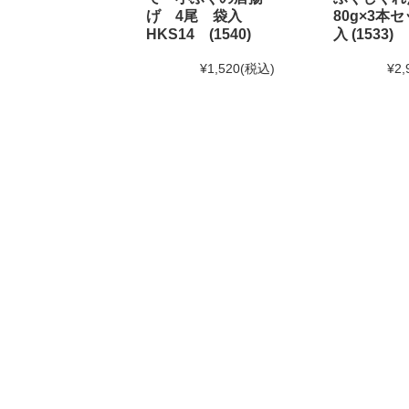
げ 4尾 袋入
80g×3本セ
HKS14 (1540)
入 (1533)
2024年7月30日 【お盆期間の発送に関するご案内】
お盆休みに伴い、下記の期間中はお荷物のご到着日と
¥1,520
(税込)
¥2,
あらかじめご了承ください。
対象期間：2024年8月12日(月)～8月20日(火)
なお、ご注文は随時受け付けておりますので、いつで
2024年6月10日
使えるニュース ランチバッグ様にて
2024年6月1日
和田珍味「夏ギフト特集」開催中！
2024年5月15日 【本店カフェイベントのお知らせ】
大人気ソフトクリームを味わう「サンデーフェア」開
詳しくはこちら
2024年4月24日 【ゴールデンウィーク期間の営業に