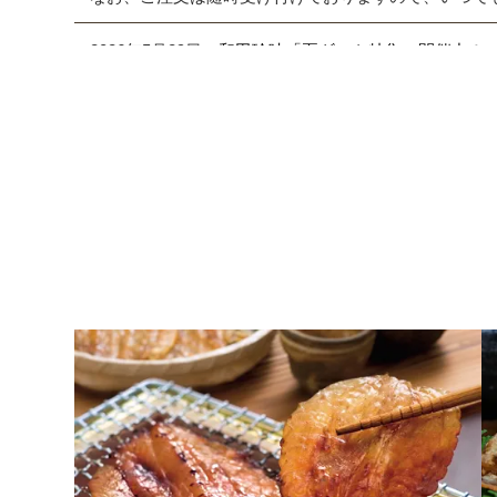
2026年5月29日
和田珍味「夏ギフト特集」開催中！
2026年4月7日 【ゴールデンウィーク期間の営業に
期間中ご注文を承りますが、フリーダイヤル、メール等
また、
商品のお届けは5月9日(土)以降
となります。予
2026年2月27日
大感謝祭「春のうまいもん」開催中
2026年2月5日 和田珍味本店にて「ふくの日フェア」開催
2026年1月19日
本店カフェの休止について
2026年1月10日 本店カフェにて「チョコレートフェア
2026年1月8日 NHK「あさイチ」にて福乃和をご紹