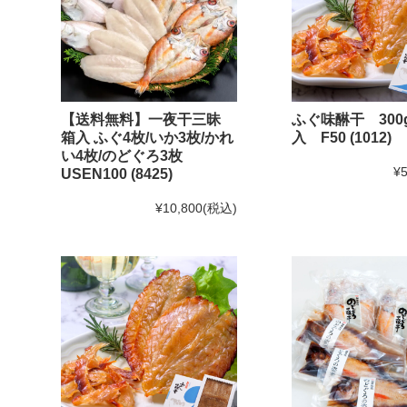
【送料無料】一夜干三昧
ふぐ味醂干 300
箱入 ふぐ4枚/いか3枚/かれ
入 F50 (1012)
い4枚/のどぐろ3枚
¥5
USEN100 (8425)
¥10,800
(税込)