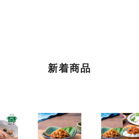
もご利用くださいませ。
関するご案内】
の返信は4月26日（土）～6日（火）の期間をお休みとさせてい
めご了承ください。
新着商品
！
！
ちご」「SHINWAパンケーキ いちごミルフィーユ」が3月より登場