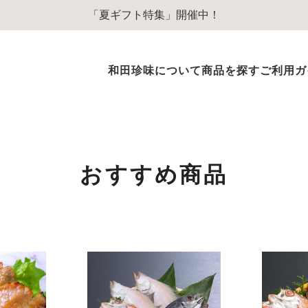
「夏ギフト特集」開催中！
和田珍味について
商品を探す
ご利用ガ
ふぐ商品
ふぐ味醂干
ふぐ一夜干
おすすめ商品
ふぐぞうすいスープ
ふぐのオイル漬
その他ふぐ商品
のどぐろ商品
のどぐろ一夜干