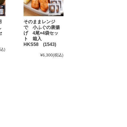
用
そのままレンジ
し
で 小ふぐの唐揚
セ
げ 4尾×4袋セッ
なります。予めご了承下さい。
ト 箱入
HKS58 (1543)
。)
税込)
¥6,300
(税込)