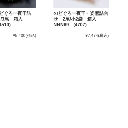
どぐろ一夜干詰
のどぐろ一夜干・姿煮詰合
0g/3尾 箱入
せ 2尾/小2袋 箱入
510)
NNN69 (4707)
¥5,400
(税込)
¥7,474
(税込)