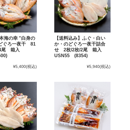
本海の幸 "白身の
【送料込み】ふぐ・白い
のどぐろ一夜干 81
か・のどぐろ一夜干詰合
g×4尾 箱入
せ 2枚/2枚/2尾 箱入
00)
USN55 (8354)
¥5,400
(税込)
¥5,940
(税込)