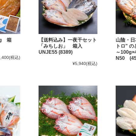
のどぐろのたたき
のどぐろの姿煮
g 箱
【送料込み】一夜干セット
山陰・日
のどぐろのアクアパッツァ
「みちしお」 箱入
トロ" 
いか商品
UNJE55 (8389)
～100
,400
(税込)
N50 (45
白いか一夜干
¥5,940
(税込)
いかの塩辛
その他いか商品
その他商品
かれい商品
あなご商品