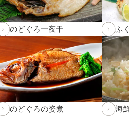
て
3,001〜5,000円
。
12月23日(火)12:00以降のご注文は2026年1月10日(土)から
5,001〜8,000円
のどぐろ一夜干
ふ
12日(金)までとなります。(予定よりも早く締め切る場合がござ
8,001円〜
2月12日(金)までとなります。12月13日(土)以降のご注文
までのご注文・ご予約は送料半額！
25年10月16日(木)まで
してお選びいただけません。
のどぐろの姿煮
海