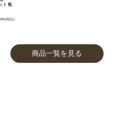
ット 瓶
してお選びいただけません。
986
(税込)
もご利用くださいませ。
商品一覧を見る
ふぐみそを紹介して頂きました
催中！
関するご案内】