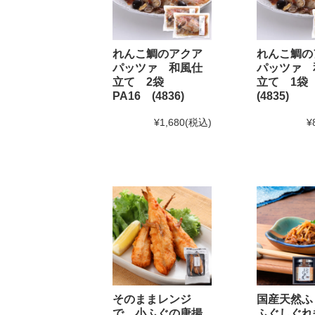
2025年2月22日 BSS山陰放送「JOY!＋」にて和田珍
2024年12月5日
実店舗の年末年始の営業時間につい
れんこ鯛のアクア
れんこ鯛の
パッツァ 和風仕
パッツァ 
立て 2袋
立て 1袋
年内発送受付は12月20日(金)11:59までとなります。
1
PA16 (4836)
(4835)
※もち・そば・かまぼこ商品の年内発送受付は12月13
¥1,680
(税込)
¥
2024年11月1日
和田珍味「冬ギフト特集」開催中！1
2024年9月30日
【重要】配送料改定のお知らせ
2024年8月30日
大感謝祭「秋のうまいもん」開催中
2024年8月27日 【和田珍味本店・福乃和からのお知ら
台風10号の影響により8月28日(水)を臨時休業とさせ
台風の影響が少ないため
通常通り営業
することといた
なお、台風の進路によっては29日(木)・30日(金)の
そのままレンジ
国産天然ふ
ご来店予定の方は随時お知らせをご確認頂けますと幸
で 小ふぐの唐揚
ふぐしぐれ