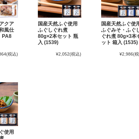
味の
「ふぐ味醂干」
「ふぐ一夜干」
が紹介されました
て
アクア
国産天然ふぐ使用
国産天然ふぐ使
和風仕
ふぐしぐれ煮
ふぐみそ・ふぐ
 PA8
80g×2本セット 瓶
ぐれ煮 80g×3本
2月20日(金)12:00以降のご注文は2025年1月10日(金)からのお届け
と
入 (1539)
ット 箱入 (1535)
日(金)までとなります。(予定よりも早く締め切る場合がございます
864
(税込)
¥2,052
(税込)
¥2,986
(
1月末までのご注文・ご予約は送料半額！
！
せ[訂正]】
て頂く予定でしたが、
しました。
営業時間を変更する場合がございます。
ぐ使用
いです。
煮