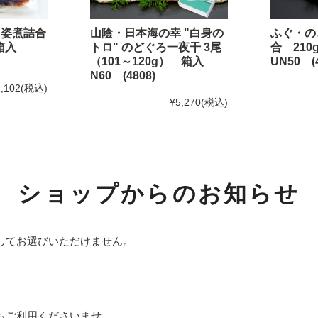
おひとりさま鍋シリーズ
・姿煮詰合
山陰・日本海の幸 "白身の
ふぐ・の
めしともシリーズ
 箱入
トロ" のどぐろ一夜干 3尾
合 21
（101～120g） 箱入
UN50 (4
Shinwaカフェシリーズ
N60 (4808)
,102
(税込)
ふんわり焼きあげシリーズ
¥5,270
(税込)
海鮮めしシリーズ
福乃和商品
ショップからのお知らせ
お試しセット
島根のうまいもん
してお選びいただけません。
その他商品
小分け袋（レジ袋）
目的別から選ぶ
もご利用くださいませ。