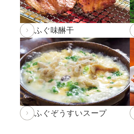
2025年12月24日
実店舗の年末年始の営業時間につい
年内発送受付は12月23日(火)11:59までとなります
ふぐ味醂干
※もち・そば・かまぼこ商品の年内発送受付は12月
※前入金のお客様につきまして、年内発送の受付は1
を行う場合がございます。ご了承下さい。
2025年10月24日
「冬ギフト特集」開催中！11月末
2025年8月29日
大感謝祭「秋のうまいもん」開催中！20
2025年7月29日 【お盆期間の発送に関するご案内】
お盆休みに伴い、下記の期間中はお荷物のご到着日と
あらかじめご了承ください。
ふぐぞうすいスープ
対象期間：2025年8月12日(火)～8月20日(水)