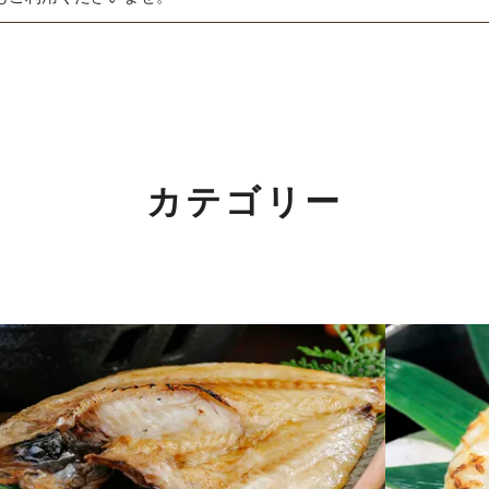
夏ギフト特集
詰合せ・ギフト
関するご案内】
出産内祝い
の返信は4月25日（土）～6日（水）の期間をお休みとさせてい
結婚内祝い
カテゴリー
めご了承ください。
長寿・還暦祝い
！
誕生日祝い
！2/7(土)～11(水)まで。
詳しくはこちら
快気祝い
ご法要・香典返し
価格別に探す
」開催中！3/1(日)まで。
詳しくはこちら
〜1,000円
介いただきました！
詳しくはこちら
1,001〜3,000円