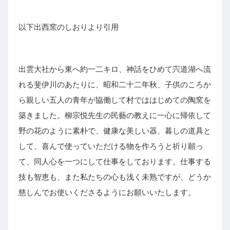
以下出西窯のしおりより引用
出雲大社から東へ約一二キロ、神話をひめて宍道湖へ流
れる斐伊川のあたりに、昭和二十二年秋、子供のころか
ら親しい五人の青年が協働して村でははじめての陶窯を
築きました。柳宗悦先生の民藝の教えに一心に帰依して
野の花のように素朴で、健康な美しい器、暮しの道具と
して、喜んで使っていただける物を作ろうと祈り願っ
て、同人心を一つにして仕事をしております。仕事する
技も智恵も、また私たちの心も浅く未熟ですが、どうか
慈しんでお使いくださるようにお願いいたします。