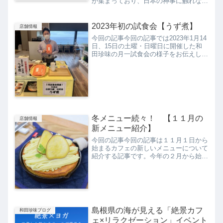
が集まっており、日本の神事に触れなが
らスイーツや食べ歩きも楽しめる2度楽
しいスポットといえます。出雲大社の見
どころのひとつは、神楽殿にある巨大な
2023年初の試食会【うず煮】
店舗情報
しめ縄「大注連縄」です。...
今回の記事今回の記事では2023年1月14
日、15日の土曜・日曜日に開催した和
田珍味の月一試食会の様子をお伝えしま
す。去年から続いている和田珍味の商品
の味を体験していただく機会としてお客
様からも好評いただいている企画です。
1月の末に出雲大社...
冬メニュー続々！ 【１１月の
店舗情報
新メニュー紹介】
今回の記事今回の記事は１１月１日から
始まるカフェの新しいメニューについて
紹介する記事です。今年の２月から始ま
ったSHINWAパンケーキ期間限定は早く
も６作目！中には人気で定番メニュー化
したものもあり、今後もカフェの看板メ
ニューとして注目して...
島根県の海が見える「絶景カフ
和田珍味ブログ
ェ×リラクゼーション」イベント