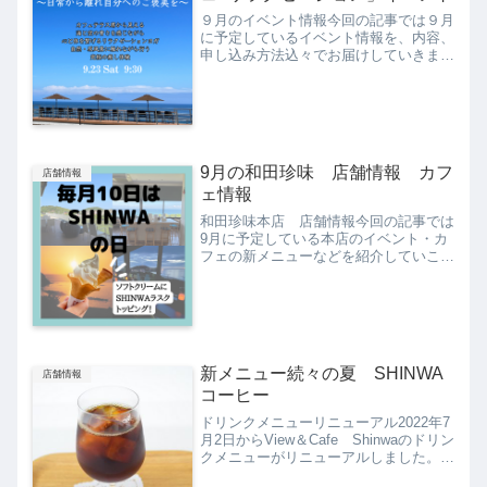
９月のイベント情報今回の記事では９月
に予定しているイベント情報を、内容、
申し込み方法込々でお届けしていきま
す。「絶景カフェ×リラクゼーション」
とはどんなイベントなのか実際にイベン
ト内容から紹介していきます。２０２３
年９月２３日（土）「リラク...
9月の和田珍味 店舗情報 カフ
店舗情報
ェ情報
和田珍味本店 店舗情報今回の記事では
9月に予定している本店のイベント・カ
フェの新メニューなどを紹介していこう
と思います。少しずつ暑さが和らいで行
楽シーズンもまもなくといった今からの
季節、新着情報をもとに和田珍味でのイ
ベントにぜひご参加くださ...
新メニュー続々の夏 SHINWA
店舗情報
コーヒー
ドリンクメニューリニューアル2022年7
月2日からView＆Cafe Shinwaのドリン
クメニューがリニューアルしました。フ
ード、スイーツで新メニューの紹介を以