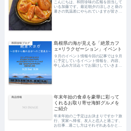
こんにちは、和田珍味の広報を担当して
いる加藤です。最近朝夕の涼しさと昼の
暑さの気温差にやられていますが皆さん
はいかがでしょうか。晩夏をまだ感じつ
つも、秋の足跡も聞こえてきます、さて
本日のブログでは島根県の絶景カフェ
「VIEW＆CAFE Sh...
島根県の海が見える「絶景カフ
和田珍味ブログ
ェ×リラクゼーション」イベント
９月のイベント情報今回の記事では９月
に予定しているイベント情報を、内容、
申し込み方法込々でお届けしていきま
す。「絶景カフェ×リラクゼーション」
とはどんなイベントなのか実際にイベン
ト内容から紹介していきます。２０２３
年９月２３日（土）「リラク...
年末年始の食卓を豪華に彩って
商品情報
くれるお取り寄せ海鮮グルメを
ご紹介
年末年始のご予定はお決まりですか？旅
行、実家へ帰省、友人と恋人と過ごす、
お仕事...過ごし方はそれぞれあるかと思
います。この時期は食卓も彩り豊かにな