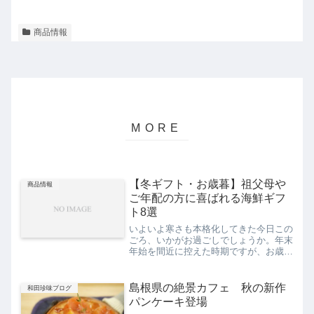
商品情報
【冬ギフト・お歳暮】祖父母や
商品情報
ご年配の方に喜ばれる海鮮ギフ
ト8選
いよいよ寒さも本格化してきた今日この
ごろ、いかがお過ごしでしょうか。年末
年始を間近に控えた時期ですが、お歳暮
や手土産で贈り物の購入を考えている方
も多いかと思います。当記事ではそんな
みなさまに冬におすすめの海鮮グルメを
島根県の絶景カフェ 秋の新作
和田珍味ブログ
ご紹介します。一般的に寒...
パンケーキ登場