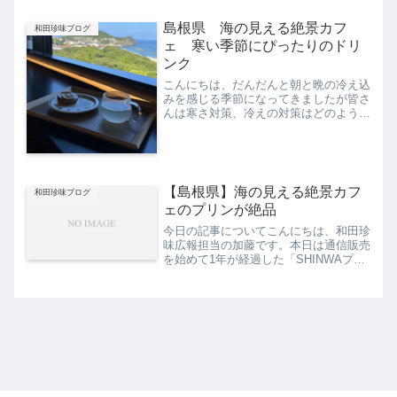
りますよね。クリスマスパーティに年越
しのごちそう、お正月のおせちやお餅。
島根県 海の見える絶景カフ
和田珍味ブログ
体重計に乗ることが怖...
ェ 寒い季節にぴったりのドリ
ンク
こんにちは、だんだんと朝と晩の冷え込
みを感じる季節になってきましたが皆さ
んは寒さ対策、冷えの対策はどのように
していますでしょうか。生姜などに含ま
れるショウガオールを食事に取り入れた
り、湯たんぽを使用したりと温かい食べ
物・グッズを上手に使いこ...
【島根県】海の見える絶景カフ
和田珍味ブログ
ェのプリンが絶品
今日の記事についてこんにちは、和田珍
味広報担当の加藤です。本日は通信販売
を始めて1年が経過した「SHINWAプリ
ン」についてお話をしていこうと思いま
す。最近特にカフェのアンケートコメン
トで「ここのプリンが一番おいしい。」
「昔ながらのかための...