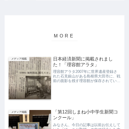
日本経済新聞に掲載されまし
メディア掲載
た！「理容館アラタ」
理容館アラタ2007年に世界遺産登録さ
れた石見銀山がある島根県大田市に、戦
前の面影を残す理容館が保存されていま
す。それが理容館アラタ、大正末期から
昭和初期にかけて地元の荒田夫妻が開業
した理容館です。80年代に店はしめて
いましたが、和田珍味の...
「第12回しまね小中学生新聞コ
メディア掲載
ンクール」
みなさん、今日の記事は以前お伝えして