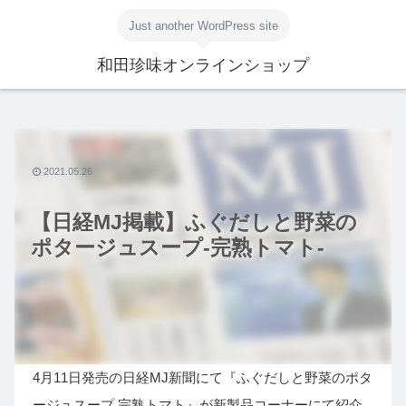
Just another WordPress site
和田珍味オンラインショップ
2021.05.26
【日経MJ掲載】ふぐだしと野菜の
ポタージュスープ-完熟トマト-
4月11日発売の日経MJ新聞にて『ふぐだしと野菜のポタ
ージュスープ 完熟トマト』が新製品コーナーにて紹介