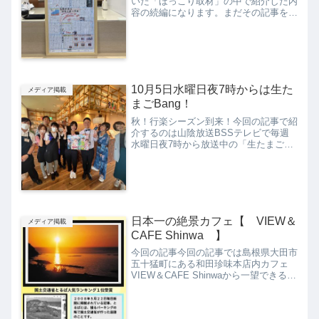
いた「ほっこり取材」の中で紹介した内
容の続編になります。まだその記事を読
んでいないよ。という方は合わせて「ほ
っこり取材」の記事もご覧になってみて
ください。下の画像をクリック・タップ
で読むことができます。新...
10月5日水曜日夜7時からは生た
メディア掲載
まごBang！
秋！行楽シーズン到来！今回の記事で紹
介するのは山陰放送BSSテレビで毎週
水曜日夜7時から放送中の「生たまご
Bang！」内の秋のドライブ特集で和田
珍味本店「View＆Cafe Shinwa」を紹介
していただいた時の様子。いつも見てい
るあの番組...
日本一の絶景カフェ【 VIEW＆
メディア掲載
CAFE Shinwa 】
今回の記事今回の記事では島根県大田市
五十猛町にある和田珍味本店内カフェ
VIEW＆CAFE Shinwaから一望できる景
色について紹介していきます。皆さんは
とるぱという言葉をご存じでしょうか。
あまり聞きなじみのない言葉だと思いま