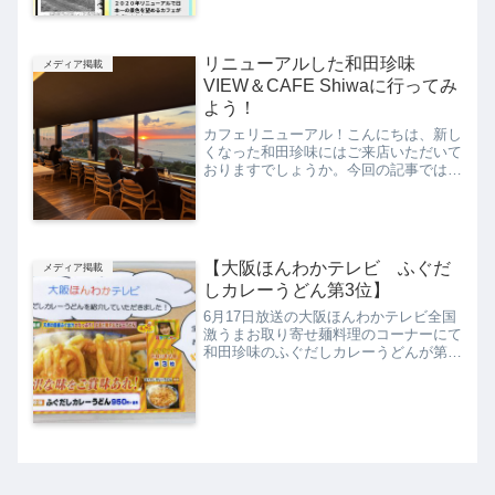
す。この言葉は...
リニューアルした和田珍味
メディア掲載
VIEW＆CAFE Shiwaに行ってみ
よう！
カフェリニューアル！こんにちは、新し
くなった和田珍味にはご来店いただいて
おりますでしょうか。今回の記事では
2023年4月にリニューアルした和田珍味
本店内カフェ「VIEW＆CAFE Shinwa」
の歴史、リニューアル後の様子【2023
年9月時...
【大阪ほんわかテレビ ふぐだ
メディア掲載
しカレーうどん第3位】
6月17日放送の大阪ほんわかテレビ全国
激うまお取り寄せ麺料理のコーナーにて
和田珍味のふぐだしカレーうどんが第3
位になりました！！