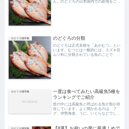
ん。のどぐろの日本国内での産地をご紹
介します。【新潟県】新潟県では県内の
山北、岩船、新潟、筒石の底引き網漁で
多く漁獲されます。新潟県産ののどぐろ
は8月から9月が旬で、主...
のどぐろの分類
のどぐろ雑学集
のどぐろは正式名称を「あかむつ」とい
います。むつとは一般的には、スズキ目
ムツ科に分類されている魚のことで、本
むつ（むつ本種）や黒むつなどが知られ
ています。しかし、あかむつ（のどぐ
ろ）はスズキ目スズキ科に属している魚
です。ではどうして「むつ」...
一度は食べてみたい高級魚5種を
のどぐろ雑学集
ランキングでご紹介
世の中には高級魚と呼ばれる魚介類が存
在しています。よく聞かれるのは、フ
グ、伊勢海老、うに、いくらなどでしょ
うか。また獲れる地域や場所によっては
ブランドとなっているものもあり、たと
えば青森県大間町で水揚げされるクロマ
【8選】お祝いの席に最適！めで
のどぐろ雑学集