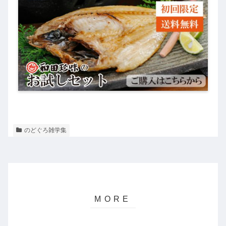
のどぐろ雑学集