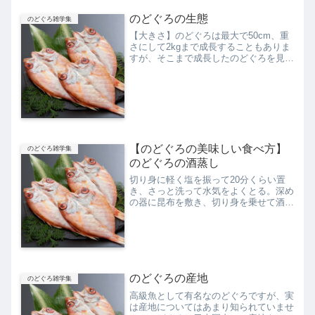
のどぐろの生態
のどぐろ雑学集
【大きさ】のどぐろは最大で50cm、重
さにして2kgまで成長することもありま
すが、そこまで成長したのどぐろを見る
ことは難しく、幻扱いされています。一
般的に私たちが食卓でお目にかかるのは
大きくても40cm、1kg程度ののどぐろ
です。もっとも流...
【のどぐろの美味しい食べ方】
のどぐろ雑学集
のどぐろの酒蒸し
切り身に軽く塩を振って20分くらい置
き、さっと洗って水気をよくとる。深め
の器に昆布を敷き、切り身を乗せて酒を
回しかけて蒸す。季節の野菜、きのこ類
と一緒に食べるのがおすすめ。すだち醤
油ともよく合う。
のどぐろの産地
のどぐろ雑学集
高級魚として有名なのどぐろですが、実
は産地についてはあまり知られていませ