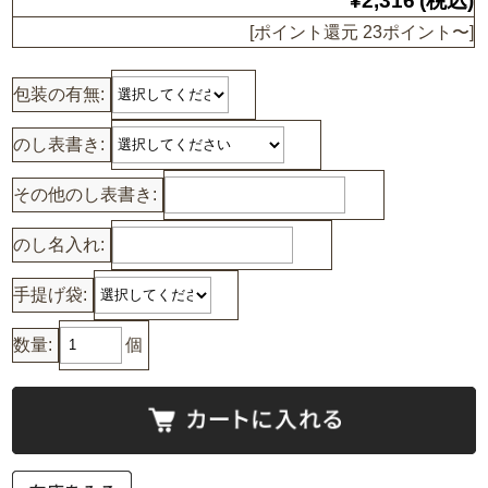
¥2,316
(税込)
[ポイント還元 23ポイント〜]
包装の有無:
のし表書き:
その他のし表書き:
のし名入れ:
手提げ袋:
数量:
個