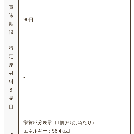
賞
味
90日
期
限
特
定
原
材
-
料
8
品
目
栄養成分表示（1個(80ｇ)当たり）
エネルギー：58.4kcal