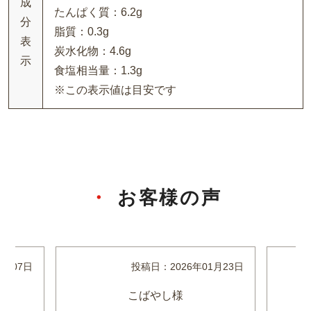
成
たんぱく質：6.2g
分
脂質：0.3g
表
炭水化物：4.6g
示
食塩相当量：1.3g
※この表示値は目安です
お客様の声
1月07日
投稿日：
2026年01月23日
こばやし様