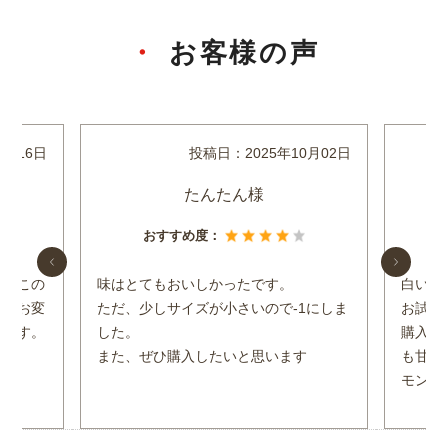
お客様の声
1月16日
投稿日：
2025年10月02日
たんたん様
おすすめ度：
も、この
味はとてもおいしかったです。
白いか
飯もお変
ただ、少しサイズが小さいので-1にしま
お試し
います。
した。
購入し
また、ぜひ購入したいと思います
も甘み
モンや