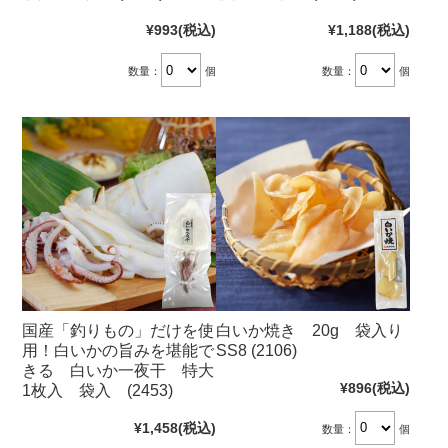
¥993
(税込)
¥1,188
(税込)
数量：
個
数量：
個
国産「釣りもの」だけを使
白いか焼き 20g 袋入り
用！白いかの旨みを堪能で
SS8 (2106)
きる 白いか一夜干 特大
¥896
(税込)
1枚入 袋入 (2453)
¥1,458
(税込)
数量：
個