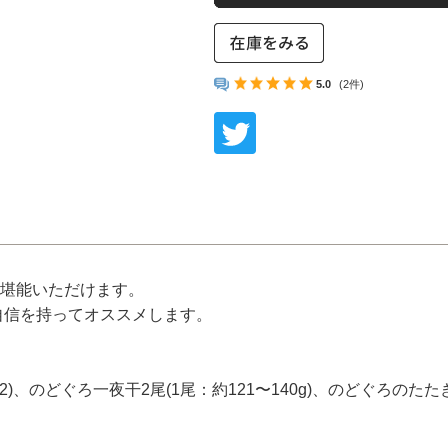
おひとりさま鍋シリーズ
めしともシリーズ
5.0
(2件)
Shinwaカフェシリーズ
ふんわり焼きあげシリーズ
海鮮めしシリーズ
福乃和商品
お試しセット
に堪能いただけます。
島根のうまいもん
自信を持ってオススメします。
その他商品
)、のどぐろ一夜干2尾(1尾：約121〜140g)、のどぐろのたたき
小分け袋（レジ袋）
目的別から選ぶ