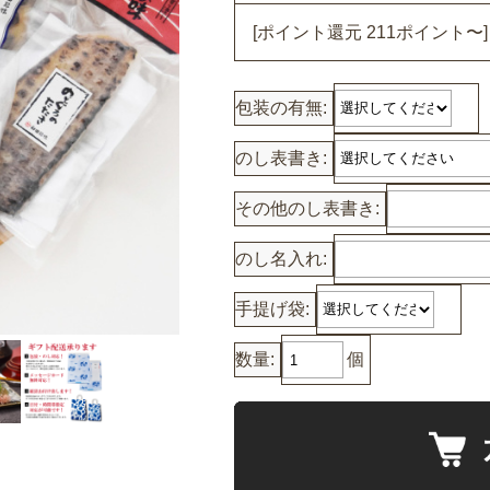
[ポイント還元 211ポイント〜]
のどぐろのたたき
のどぐろの姿煮
包装の有無:
のどぐろのアクアパッツァ
のし表書き:
いか商品
その他のし表書き:
白いか一夜干
のし名入れ:
いかの塩辛
手提げ袋:
その他いか商品
その他商品
数量:
個
かれい商品
あなご商品