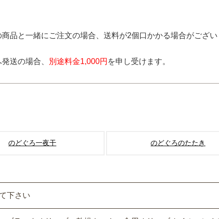
夏ギフト特集
詰合せ・ギフト
の商品と一緒にご注文の場合、送料が2個口かかる場合がござい
出産内祝い
へ発送の場合、
別途料金1,000円
を申し受けます。
結婚内祝い
長寿・還暦祝い
誕生日祝い
快気祝い
のどぐろ一夜干
のどぐろのたたき
ご法要・香典返し
価格別に探す
して下さい
〜1,000円
1,001〜3,000円