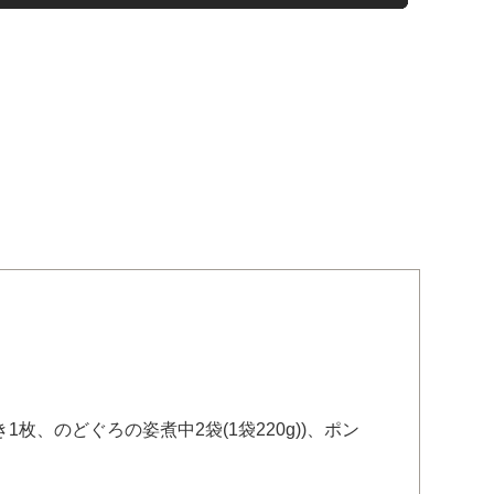
1枚、のどぐろの姿煮中2袋(1袋220g))、ポン