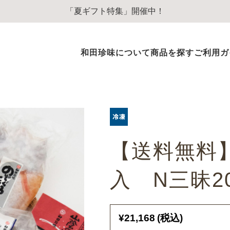
「夏ギフト特集」開催中！
和田珍味について
商品を探す
ご利用ガ
ふぐ商品
ふぐ味醂干
ふぐ一夜干
【送料無料
ふぐぞうすいスープ
ふぐのオイル漬
入 N三昧200
その他ふぐ商品
のどぐろ商品
¥21,168
(税込)
のどぐろ一夜干