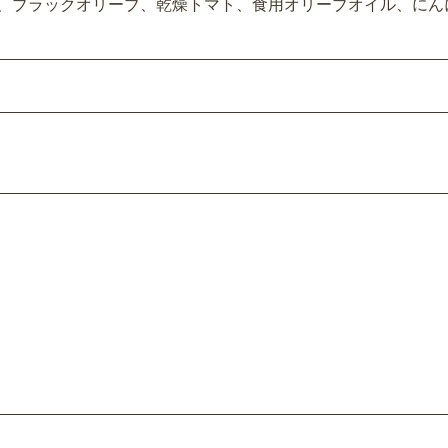
産)、ブラックオリーブ、乾燥トマト、食用オリーブオイル、に
3,001〜5,000円
5,001〜8,000円
8,001円〜
）