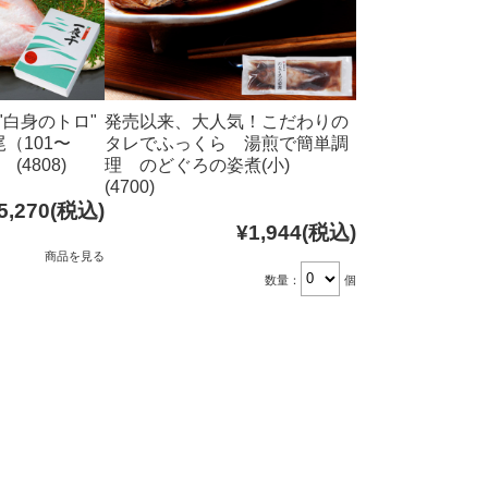
"白身のトロ"
発売以来、大人気！こだわりの
（101〜
タレでふっくら 湯煎で簡単調
(4808)
理 のどぐろの姿煮(小)
(4700)
5,270
(税込)
¥1,944
(税込)
商品を見る
数量：
個