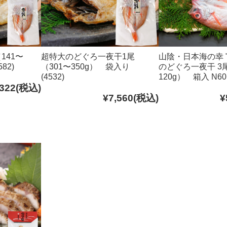
141〜
超特大のどぐろ一夜干1尾
山陰・日本海の幸 
82)
（301〜350g） 袋入り
のどぐろ一夜干 3尾
(4532)
120g） 箱入 N60 
,322
(税込)
¥7,560
(税込)
¥