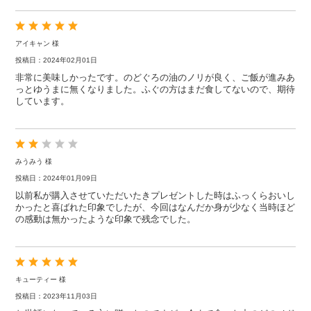
アイキャン 様
投稿日：2024年02月01日
非常に美味しかったです。のどぐろの油のノリが良く、ご飯が進みあ
っとゆうまに無くなりました。ふぐの方はまだ食してないので、期待
しています。
みうみう 様
投稿日：2024年01月09日
以前私が購入させていただいたきプレゼントした時はふっくらおいし
かったと喜ばれた印象でしたが、今回はなんだか身が少なく当時ほど
の感動は無かったような印象で残念でした。
キューティー 様
投稿日：2023年11月03日