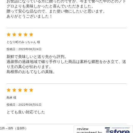
お世話になっている方に贈ったのですが、今まで食べた中のどのノド
グロよりも美味しかったと喜んでいただきました。
贈って安心な品なので、また使い物にしたいと思います。
ありがとうございました！
となり町のみっちゃん 様
投稿日：2023年08月24日
新鮮で美味しいと送り先から評判。
過疎県の過疎地域で確り手作りした商品は素朴な郷愁をかき立て、送
り主の真心が伝わります。
島根県のおもてなしの真髄。
島林 様
投稿日：2022年09月01日
とても良い対応でした
1件～8件（全8件）