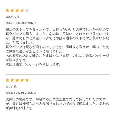
大黒さん 様
投稿日：2025年11月07日
和江のストカマを食べたくて、日持ちがいいとの事でしたから初めて
真空パックを購入しました。あの味、美味いことは当たり前なのです
が、通常のものと真空パックではやはり通常のストカマが美味いかな
ぁ。と感じました。
真空パックは硬さが増すのでしょうか、歯触りと言うか、噛みごたえ
に微妙な違いがあるように感じました。
あの和江の絶妙な噛みごたえはやはり日持ちのしない通常パッケージ
が勝りますね。
次回は通常パッケージをリピします。
ヒロシ 様
投稿日：2025年04月28日
大田町の出身です。帰省するたびに土産で買って帰っていたのです
が、最近は帰省もめっきり減りましたので通販で頼みました。変わら
ず美味しい味です。